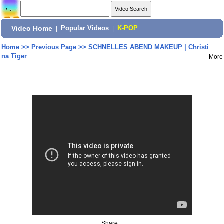
Video Home
|
Popular Videos
|
K-POP
Home
>>
Previous Page
>>
SCHNELLES ABEND MAKEUP | Christi
na Tiger
More
Share: