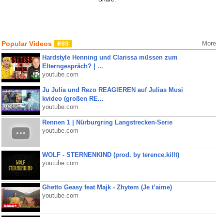
Popular Videos
More
Hardstyle Henning und Clarissa müssen zum
Elterngespräch? | ...
youtube.com
Ju Julia und Rezo REAGIEREN auf Julias Musi
kvideo (großen RE...
youtube.com
Rennen 1 | Nürburgring Langstrecken-Serie
youtube.com
WOLF - STERNENKIND (prod. by terence.killt)
youtube.com
Ghetto Geasy feat Majk - Zhytem (Je t’aime)
youtube.com