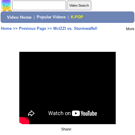
Video Home
|
Popular Videos
|
K-POP
Home
>>
Previous Page
>>
McIZZI vs. Sturmwaffel!
More
Share: