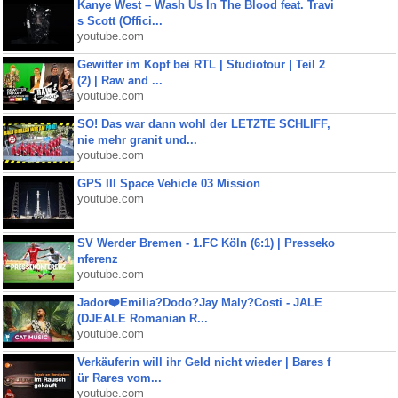
Kanye West – Wash Us In The Blood feat. Travi
s Scott (Offici...
youtube.com
Gewitter im Kopf bei RTL | Studiotour | Teil 2
(2) | Raw and ...
youtube.com
SO! Das war dann wohl der LETZTE SCHLIFF,
nie mehr granit und...
youtube.com
GPS III Space Vehicle 03 Mission
youtube.com
SV Werder Bremen - 1.FC Köln (6:1) | Presseko
nferenz
youtube.com
Jador❤️Emilia?Dodo?Jay Maly?Costi - JALE
(DJEALE Romanian R...
youtube.com
Verkäuferin will ihr Geld nicht wieder | Bares f
ür Rares vom...
youtube.com