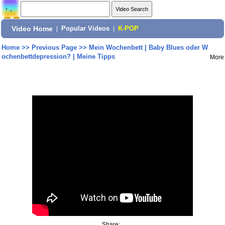
Video Home
|
Popular Videos
|
K-POP
Home
>>
Previous Page
>>
Mein Wochenbett | Baby Blues oder W
ochenbettdepression? | Meine Tipps
More
Share: