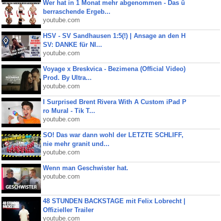
Wer hat in 1 Monat mehr abgenommen - Das ü
berraschende Ergeb...
youtube.com
HSV - SV Sandhausen 1:5(!) | Ansage an den H
SV: DANKE für NI...
youtube.com
Voyage x Breskvica - Bezimena (Official Video)
Prod. By Ultra...
youtube.com
I Surprised Brent Rivera With A Custom iPad P
ro Mural - Tik T...
youtube.com
SO! Das war dann wohl der LETZTE SCHLIFF,
nie mehr granit und...
youtube.com
Wenn man Geschwister hat.
youtube.com
48 STUNDEN BACKSTAGE mit Felix Lobrecht |
Offizieller Trailer
youtube.com