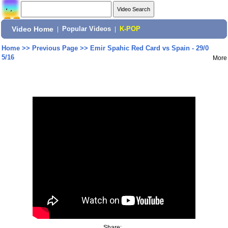
Video Home
|
Popular Videos
|
K-POP
Home
>>
Previous Page
>>
Emir Spahic Red Card vs Spain - 29/0
5/16
More
Share: