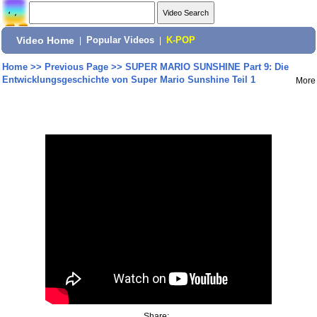
Video Home
|
Popular Videos
|
K-POP
Home
>>
Previous Page
>>
SUPER MARIO SUNSHINE Part 9: Die
Entwicklungsgeschichte von Super Mario Sunshine Teil 1
More
Share: