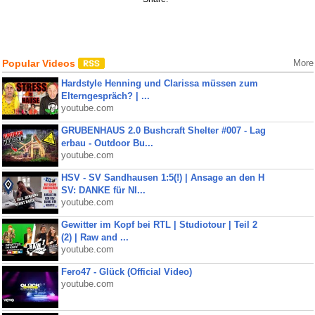
Popular Videos
More
Hardstyle Henning und Clarissa müssen zum
Elterngespräch? | ...
youtube.com
GRUBENHAUS 2.0 Bushcraft Shelter #007 - Lag
erbau - Outdoor Bu...
youtube.com
HSV - SV Sandhausen 1:5(!) | Ansage an den H
SV: DANKE für NI...
youtube.com
Gewitter im Kopf bei RTL | Studiotour | Teil 2
(2) | Raw and ...
youtube.com
Fero47 - Glück (Official Video)
youtube.com