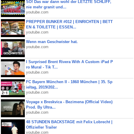
SO! Das war dann wohl der LETZTE SCHLIFF,
nie mehr granit und...
youtube.com
PREPPER BUNKER #012 | EINRICHTEN | BETT
EN & TOILETTE | ESSEN...
youtube.com
Wenn man Geschwister hat.
youtube.com
I Surprised Brent Rivera With A Custom iPad P
ro Mural - Tik T...
youtube.com
FC Bayern München II - 1860 München | 35. Sp
ieltag, 2019/202...
youtube.com
Voyage x Breskvica - Bezimena (Official Video)
Prod. By Ultra...
youtube.com
48 STUNDEN BACKSTAGE mit Felix Lobrecht |
Offizieller Trailer
youtube.com