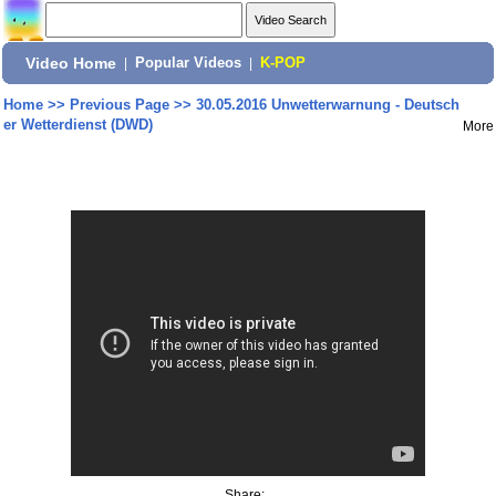
Video Home
|
Popular Videos
|
K-POP
Home
>>
Previous Page
>>
30.05.2016 Unwetterwarnung - Deutsch
er Wetterdienst (DWD)
More
Share: