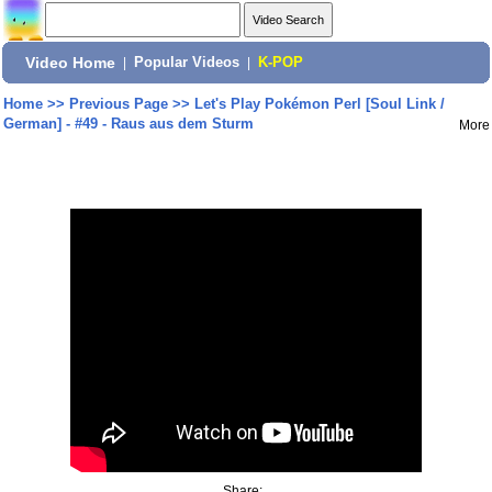
Video Home
|
Popular Videos
|
K-POP
Home
>>
Previous Page
>>
Let's Play Pokémon Perl [Soul Link /
German] - #49 - Raus aus dem Sturm
More
Share: