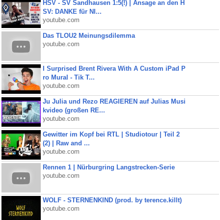
HSV - SV Sandhausen 1:5(!) | Ansage an den H
SV: DANKE für NI...
youtube.com
Das TLOU2 Meinungsdilemma
youtube.com
I Surprised Brent Rivera With A Custom iPad P
ro Mural - Tik T...
youtube.com
Ju Julia und Rezo REAGIEREN auf Julias Musi
kvideo (großen RE...
youtube.com
Gewitter im Kopf bei RTL | Studiotour | Teil 2
(2) | Raw and ...
youtube.com
Rennen 1 | Nürburgring Langstrecken-Serie
youtube.com
WOLF - STERNENKIND (prod. by terence.killt)
youtube.com