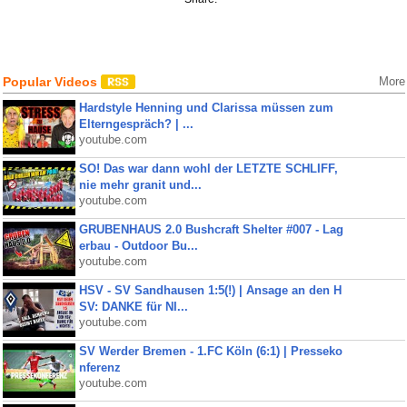
Popular Videos
More
Hardstyle Henning und Clarissa müssen zum
Elterngespräch? | ...
youtube.com
SO! Das war dann wohl der LETZTE SCHLIFF,
nie mehr granit und...
youtube.com
GRUBENHAUS 2.0 Bushcraft Shelter #007 - Lag
erbau - Outdoor Bu...
youtube.com
HSV - SV Sandhausen 1:5(!) | Ansage an den H
SV: DANKE für NI...
youtube.com
SV Werder Bremen - 1.FC Köln (6:1) | Presseko
nferenz
youtube.com