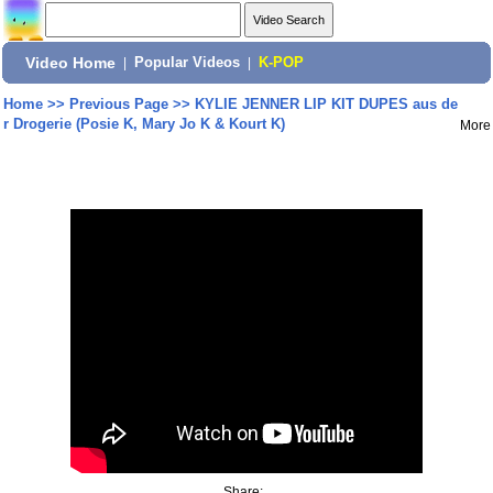
Video Home
|
Popular Videos
|
K-POP
Home
>>
Previous Page
>>
KYLIE JENNER LIP KIT DUPES aus de
r Drogerie (Posie K, Mary Jo K & Kourt K)
More
Share: