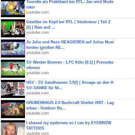
Tourette als Praktikant bei RTL: Jan wird Mode
rator
youtube.com
Gewitter im Kopf bei RTL | Studiotour | Teil 2
(2) | Raw and ...
youtube.com
Ju Julia und Rezo REAGIEREN auf Julias Musi
kvideo (großen RE...
youtube.com
SV Werder Bremen - 1.FC Köln (6:1) | Presseko
nferenz
youtube.com
HSV - SV Sandhausen 1:5(!) | Ansage an den H
SV: DANKE für NI...
youtube.com
GRUBENHAUS 2.0 Bushcraft Shelter #007 - Lag
erbau - Outdoor Bu...
youtube.com
I shaved my eyebrows so I can try EYEBROW
TATTOOS
youtube.com