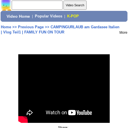
Video Home
|
Popular Videos
|
K-POP
Home
>>
Previous Page
>>
CAMPINGURLAUB am Gardasee Italien
| Vlog Teil1 | FAMILY FUN ON TOUR
More
Share: