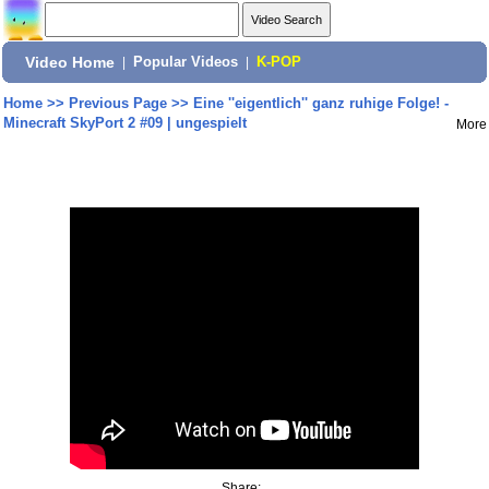
Video Home
|
Popular Videos
|
K-POP
Home
>>
Previous Page
>>
Eine ''eigentlich'' ganz ruhige Folge! -
Minecraft SkyPort 2 #09 | ungespielt
More
Share: