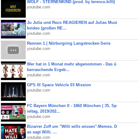
WOLF - STERNENKIND (prod. by terence.killt)
youtube.com
Ju Julia und Rezo REAGIEREN auf Julias Musi
kvideo (großen RE...
youtube.com
Rennen 1 | Nürburgring Langstrecken-Serie
youtube.com
Wer hat in 1 Monat mehr abgenommen - Das ü
berraschende Ergeb...
youtube.com
GPS III Space Vehicle 03 Mission
youtube.com
FC Bayern München II - 1860 München | 35. Sp
ieltag, 2019/202...
youtube.com
Bizarrer Zoff um "Willi wills wissen"-Memes. D
as sagt Willi. ...
youtube.com