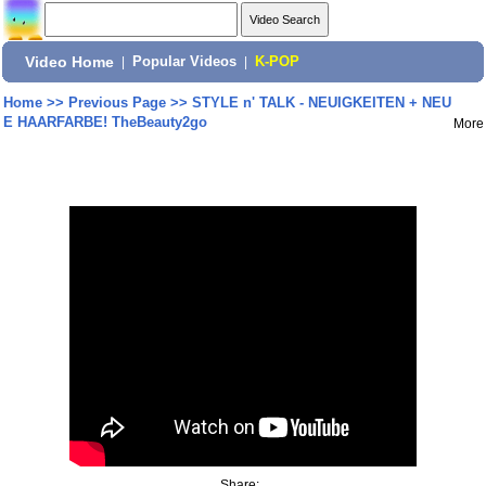
Video Home
|
Popular Videos
|
K-POP
Home
>>
Previous Page
>>
STYLE n' TALK - NEUIGKEITEN + NEU
E HAARFARBE! TheBeauty2go
More
Share: