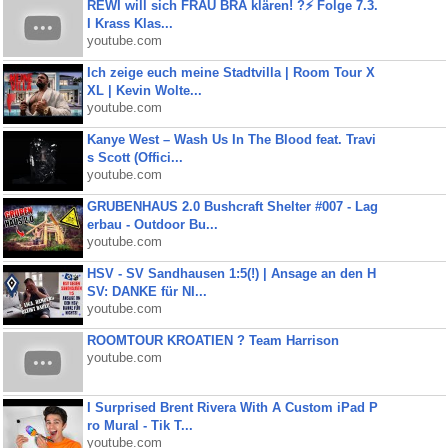
REWI will sich FRAU BRA klären! ?⚡️ Folge 7.3.
I Krass Klas...
youtube.com
Ich zeige euch meine Stadtvilla | Room Tour X
XL | Kevin Wolte...
youtube.com
Kanye West – Wash Us In The Blood feat. Travi
s Scott (Offici...
youtube.com
GRUBENHAUS 2.0 Bushcraft Shelter #007 - Lag
erbau - Outdoor Bu...
youtube.com
HSV - SV Sandhausen 1:5(!) | Ansage an den H
SV: DANKE für NI...
youtube.com
ROOMTOUR KROATIEN ? Team Harrison
youtube.com
I Surprised Brent Rivera With A Custom iPad P
ro Mural - Tik T...
youtube.com