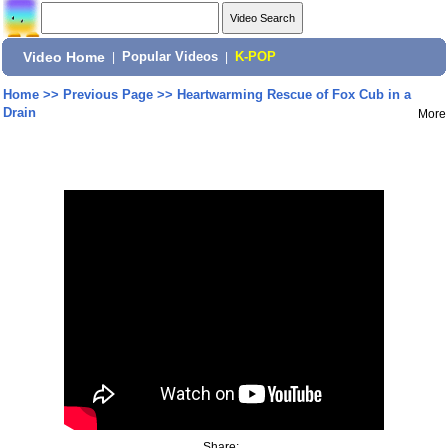
Video Home
|
Popular Videos
|
K-POP
Home
>>
Previous Page
>>
Heartwarming Rescue of Fox Cub in a
Drain
More
Share: