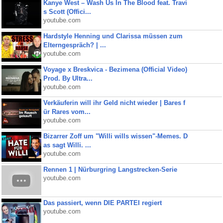
Kanye West – Wash Us In The Blood feat. Travi
s Scott (Offici...
youtube.com
Hardstyle Henning und Clarissa müssen zum
Elterngespräch? | ...
youtube.com
Voyage x Breskvica - Bezimena (Official Video)
Prod. By Ultra...
youtube.com
Verkäuferin will ihr Geld nicht wieder | Bares f
ür Rares vom...
youtube.com
Bizarrer Zoff um "Willi wills wissen"-Memes. D
as sagt Willi. ...
youtube.com
Rennen 1 | Nürburgring Langstrecken-Serie
youtube.com
Das passiert, wenn DIE PARTEI regiert
youtube.com