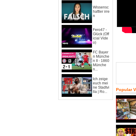
Wissensc
haftler irre
n
Fero47 -
Glück (Off
icial Vide
o)
FC Bayer
n Münche
n II - 1860
Münche
n...
Ich zeige
euch mei
ne Stadtvi
Popular 
lla | Ro...