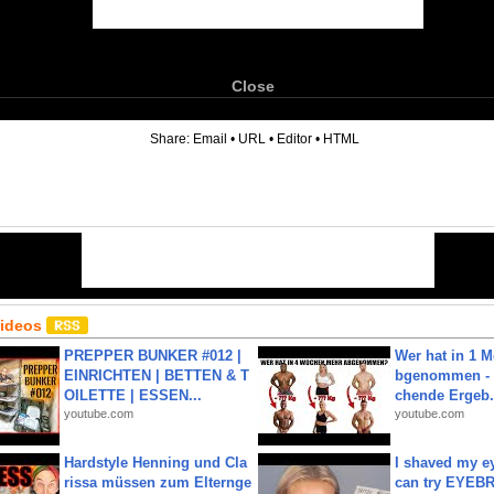
Close
6
Share:
Email
•
URL
•
Editor
•
HTML
Videos
PREPPER BUNKER #012 |
Wer hat in 1 
EINRICHTEN | BETTEN & T
bgenommen - 
OILETTE | ESSEN...
chende Ergeb.
youtube.com
youtube.com
Hardstyle Henning und Cla
I shaved my e
rissa müssen zum Elternge
can try EYE