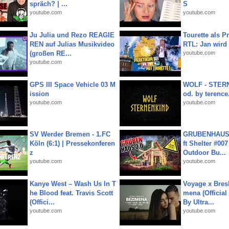
spräch? | ...
S
youtube.com
youtube.com
Ju Julia und Rezo REAGIE
Tourette als Pr
REN auf Julias Musikvideo
RTL: Jan wird
(großen RE...
youtube.com
youtube.com
GPS III Space Vehicle 03 M
WOLF - STERN
ission
od. by terence.
youtube.com
youtube.com
SV Werder Bremen - 1.FC
GRUBENHAUS 
Köln (6:1) | Pressekonferen
ft Shelter #007
z
Outdoor Bu...
youtube.com
youtube.com
Kanye West – Wash Us In T
Voyage x Bresk
he Blood feat. Travis Scott
mena (Official
(Offici...
By Ultra...
youtube.com
youtube.com