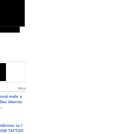
More
Monat mehr a
Das überras
..
yebrows so I
BROW TATTOO