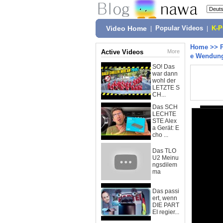
Video Home
|
Popular Videos
|
K-
Home
>>
Active Videos
More
e Wendun
SO! Das
war dann
wohl der
LETZTE S
CH...
Das SCH
LECHTE
STE Alex
a Gerät: E
cho ...
Das TLO
U2 Meinu
ngsdilem
ma
Das passi
ert, wenn
DIE PART
EI regier...