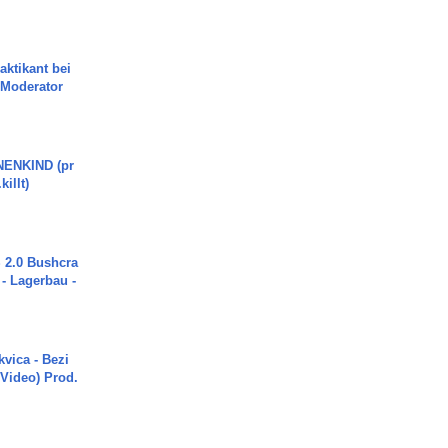
aktikant bei
 Moderator
ENKIND (pr
killt)
2.0 Bushcra
 - Lagerbau -
vica - Bezi
 Video) Prod.