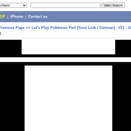
POP
|
iPhone
|
Contact us
Previous Page
>>
Let's Play Pokémon Perl [Soul Link / German] - #51 - U
g