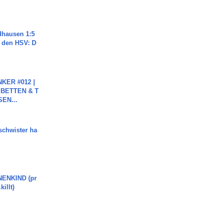
dhausen 1:5
n den HSV: D
KER #012 |
 BETTEN & T
SEN...
chwister ha
ENKIND (pr
killt)