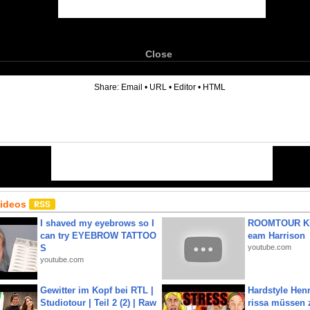
Close
6
Share:
Email
•
URL
•
Editor
•
HTML
Videos
I shaved my eyebrows so I
ROOMTOUR KR
can try EYEBROW TATTOO
eam Harrison
S
youtube.com
youtube.com
Gewitter im Kopf bei RTL |
Hardstyle Hen
Studiotour | Teil 2 (2) | Raw
rissa müssen 