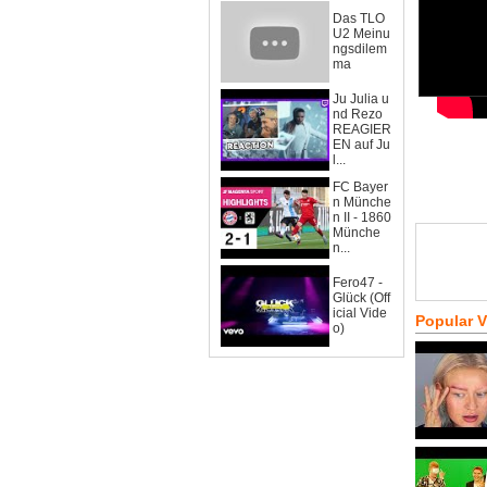
Das TLO
U2 Meinu
ngsdilem
ma
Ju Julia u
nd Rezo
REAGIER
EN auf Ju
l...
FC Bayer
n Münche
n II - 1860
Münche
n...
Fero47 -
Glück (Off
icial Vide
Popular 
o)