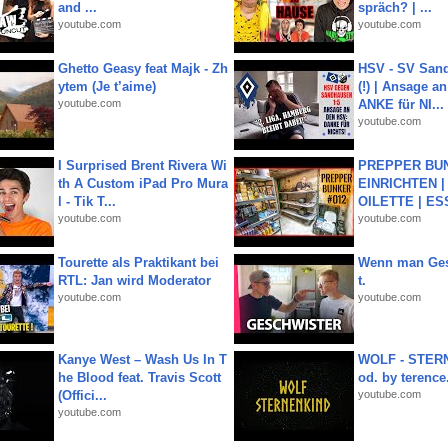
and ...
spräch? | ...
youtube.com
youtube.com
Ghetto Geasy feat Majk - Zh
HSV - SV San
ytem (Je t’aime)
(!) | Ansage a
youtube.com
ANKE für NI...
youtube.com
I Surprised Brent Rivera Wi
PREPPER BUN
th A Custom iPad Pro Mura
EINRICHTEN |
l - Tik T...
OILETTE | ES
youtube.com
youtube.com
Tourette als Praktikant bei
Wenn man Ges
RTL: Jan wird Moderator
t.
youtube.com
youtube.com
Kanye West – Wash Us In T
WOLF - STERN
he Blood feat. Travis Scott
od. by terence.
(Offici...
youtube.com
youtube.com