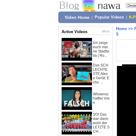
Video Home
|
Popular Videos
|
K-
Home
>>
Active Videos
More
S
Ich zeige
euch mei
ne Stadtvi
lla | Ro...
Das SCH
LECHTE
STE Alex
a Gerät: E
cho ...
Wissensc
haftler irre
n
SO! Das
war dann
wohl der
LETZTE S
CH...