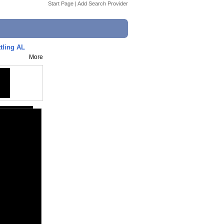
Start Page
|
Add Search Provider
tling AL
More