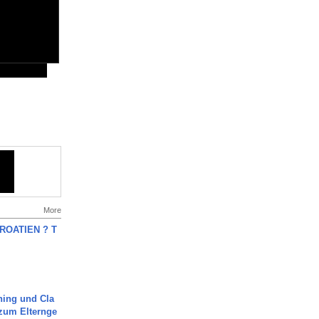
More
OATIEN ? T
ning und Cla
zum Elternge