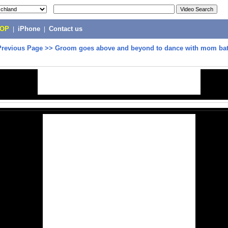
POP
|
iPhone
|
Contact us
Previous Page
>>
Groom goes above and beyond to dance with mom bat