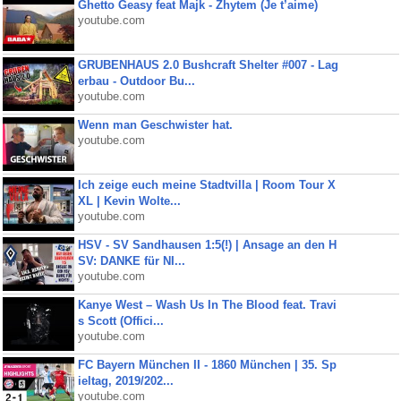
Ghetto Geasy feat Majk - Zhytem (Je t’aime)
youtube.com
GRUBENHAUS 2.0 Bushcraft Shelter #007 - Lag
erbau - Outdoor Bu...
youtube.com
Wenn man Geschwister hat.
youtube.com
Ich zeige euch meine Stadtvilla | Room Tour X
XL | Kevin Wolte...
youtube.com
HSV - SV Sandhausen 1:5(!) | Ansage an den H
SV: DANKE für NI...
youtube.com
Kanye West – Wash Us In The Blood feat. Travi
s Scott (Offici...
youtube.com
FC Bayern München II - 1860 München | 35. Sp
ieltag, 2019/202...
youtube.com