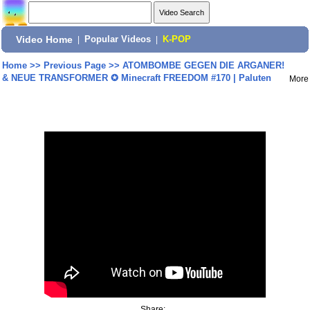
Video Home
|
Popular Videos
|
K-POP
Home
>>
Previous Page
>>
ATOMBOMBE GEGEN DIE ARGANER!
& NEUE TRANSFORMER ✪ Minecraft FREEDOM #170 | Paluten
More
Share: