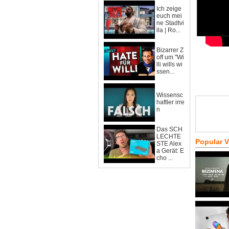
Ich zeige
euch mei
ne Stadtvi
lla | Ro...
Bizarrer Z
off um "Wi
lli wills wi
ssen...
Wissensc
haftler irre
n
Das SCH
LECHTE
Popular 
STE Alex
a Gerät: E
cho ...