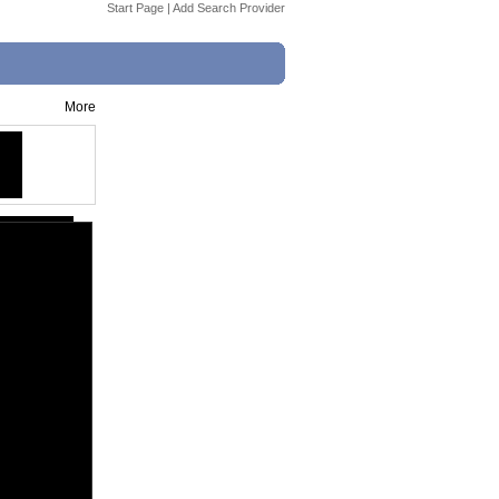
Start Page
|
Add Search Provider
More