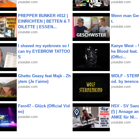
youtube.com
youtube.com
PREPPER BUNKER #012 |
Wenn man Ges
EINRICHTEN | BETTEN & T
t.
OILETTE | ESSEN...
youtube.com
youtube.com
I shaved my eyebrows so I
Kanye West – 
can try EYEBROW TATTOO
he Blood feat.
S
(Offici...
youtube.com
youtube.com
Ghetto Geasy feat Majk - Zh
WOLF - STERN
ytem (Je t’aime)
od. by terence.
youtube.com
youtube.com
Fero47 - Glück (Official Vid
HSV - SV San
eo)
(!) | Ansage a
youtube.com
ANKE für NI...
youtube.com