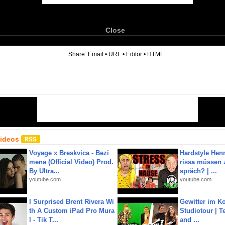
Close
6
Share:
Email
•
URL
•
Editor
•
HTML
Videos
Voyage x Breskvica - Bezi
Hardstyle Hen
mena (Official Video) Prod.
rissa müssen 
By Ultra...
spräch? | ...
youtube.com
youtube.com
I Surprised Brent Rivera Wi
Gewitter im Ko
th A Custom iPad Pro Mura
Studiotour | Te
l - Tik T...
and ...