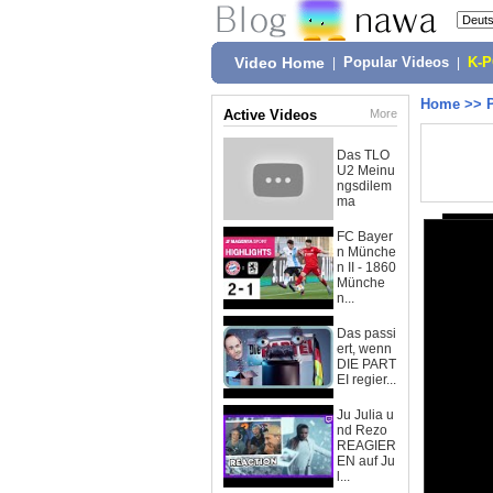
Video Home
|
Popular Videos
|
K-
Home
>>
Active Videos
More
Das TLO
U2 Meinu
ngsdilem
ma
FC Bayer
n Münche
n II - 1860
Münche
n...
Das passi
ert, wenn
DIE PART
EI regier...
Ju Julia u
nd Rezo
REAGIER
EN auf Ju
l...