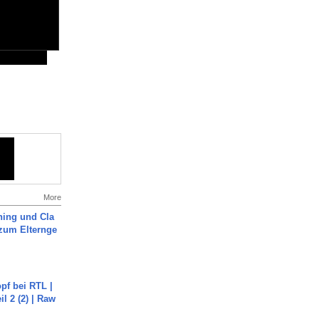
More
ning und Cla
zum Elternge
pf bei RTL |
il 2 (2) | Raw