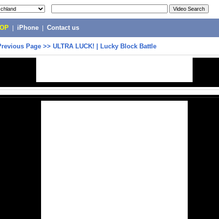
POP
|
iPhone
|
Contact us
Previous Page
>>
ULTRA LUCK! | Lucky Block Battle