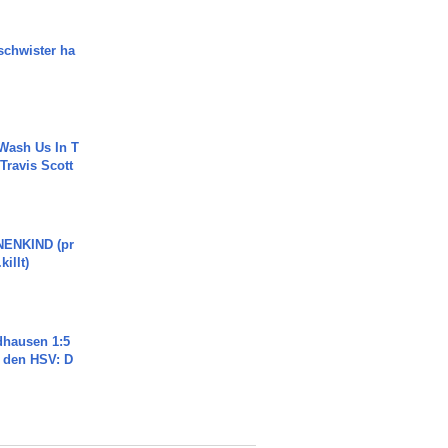
chwister ha
Wash Us In T
 Travis Scott
ENKIND (pr
killt)
dhausen 1:5
n den HSV: D