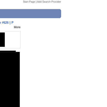
Start Page
|
Add Search Provider
 #626 | P
More