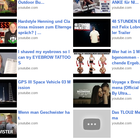
Outdoor Bu...
ANKE für NI...
youtube.com
youtube.com
Hardstyle Henning und Cla
48 STUNDEN
rissa müssen zum Elternge
mit Felix Lobre
spräch? | ...
ler Trailer
youtube.com
youtube.com
I shaved my eyebrows so I
Wer hat in 1 
can try EYEBROW TATTOO
bgenommen - 
S
chende Ergeb.
youtube.com
youtube.com
GPS III Space Vehicle 03 M
Voyage x Bresk
ission
mena (Official
youtube.com
By Ultra...
youtube.com
Wenn man Geschwister ha
Das TLOU2 Me
t.
ma
youtube.com
youtube.com