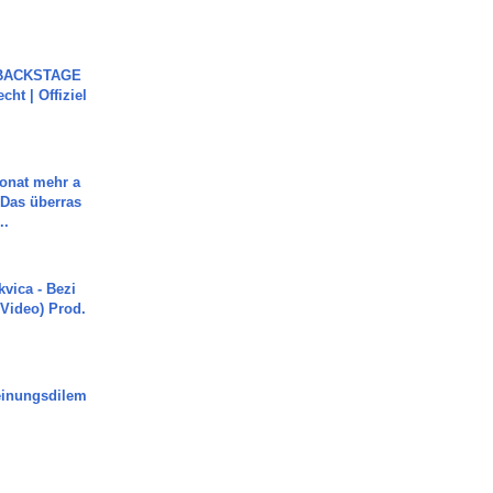
 BACKSTAGE
cht | Offiziel
Monat mehr a
Das überras
..
vica - Bezi
 Video) Prod.
inungsdilem