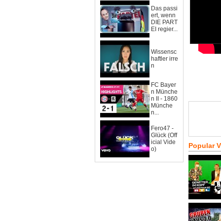
Das passi
ert, wenn
DIE PART
EI regier...
Wissensc
haftler irre
n
FC Bayer
n Münche
n II - 1860
Münche
n...
Fero47 -
Glück (Off
icial Vide
Popular 
o)