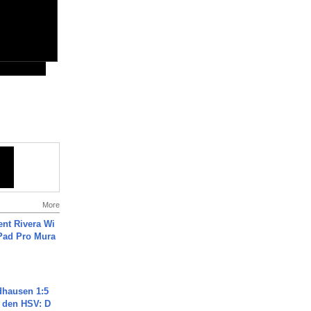
More
ent Rivera Wi
Pad Pro Mura
dhausen 1:5
n den HSV: D