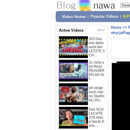
Video Home
|
Popular Videos
|
K-
Home
>>
Active Videos
More
atrycjaPag
SO! Das
war dann
wohl der
LETZTE S
CH...
Ju Julia u
nd Rezo
REAGIER
EN auf Ju
l...
Ich zeige
euch mei
ne Stadtvi
lla | Ro...
Das SCH
LECHTE
STE Alex
a Gerät: E
cho ...