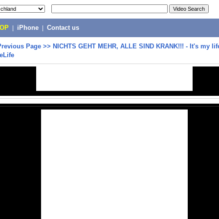
POP
|
iPhone
|
Contact us
Previous Page
>>
NICHTS GEHT MEHR, ALLE SIND KRANK!!! - It's my life
eLife