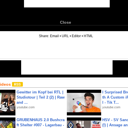
Close
6
Share:
Email
•
URL
•
Editor
•
HTML
Videos
Gewitter im Kopf bei RTL |
I Surprised Br
Studiotour | Teil 2 (2) | Raw
th A Custom i
and ...
l - Tik T...
youtube.com
youtube.com
GRUBENHAUS 2.0 Bushcra
HSV - SV San
ft Shelter #007 - Lagerbau -
(!) | Ansage a