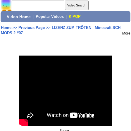
Video Home
|
Popular Videos
|
K-POP
Home
>>
Previous Page
>>
LIZENZ ZUM TRÖTEN - Minecraft SCH
MODS 2 #07
More
Share: