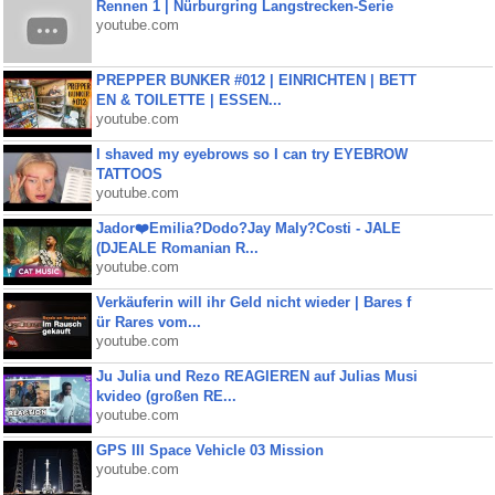
Rennen 1 | Nürburgring Langstrecken-Serie
youtube.com
PREPPER BUNKER #012 | EINRICHTEN | BETT
EN & TOILETTE | ESSEN...
youtube.com
I shaved my eyebrows so I can try EYEBROW
TATTOOS
youtube.com
Jador❤️Emilia?Dodo?Jay Maly?Costi - JALE
(DJEALE Romanian R...
youtube.com
Verkäuferin will ihr Geld nicht wieder | Bares f
ür Rares vom...
youtube.com
Ju Julia und Rezo REAGIEREN auf Julias Musi
kvideo (großen RE...
youtube.com
GPS III Space Vehicle 03 Mission
youtube.com