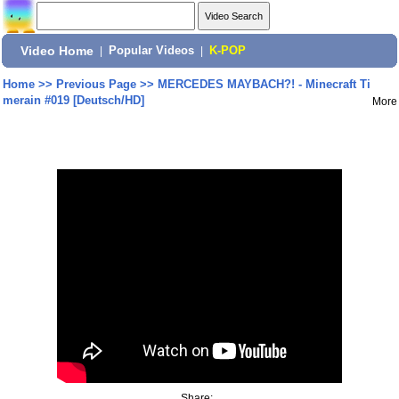
Video Home
|
Popular Videos
|
K-POP
Home
>>
Previous Page
>>
MERCEDES MAYBACH?! - Minecraft Ti
merain #019 [Deutsch/HD]
More
Share: