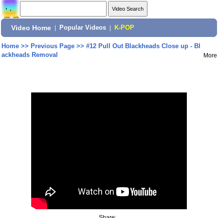
Video Home
|
Popular Videos
|
K-POP
Home
>>
Previous Page
>>
#12 Pull Out Blackheads Close up - Bl
ackheads Removal
More
Share: