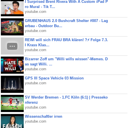
I Surprised Brent Rivera With A Custom iPad P
ro Mural - Tik T...
youtube.com
GRUBENHAUS 2.0 Bushcraft Shelter #007 - Lag
erbau - Outdoor Bu...
youtube.com
REWI will sich FRAU BRA klären! ?⚡️ Folge 7.3.
I Krass Klas...
youtube.com
Bizarrer Zoff um "Willi wills wissen"-Memes. D
as sagt Willi. ...
youtube.com
GPS III Space Vehicle 03 Mission
youtube.com
SV Werder Bremen - 1.FC Köln (6:1) | Presseko
nferenz
youtube.com
Wissenschaftler irren
youtube.com