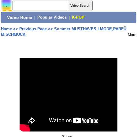
Video Home
|
Popular Videos
|
K-POP
Home
>>
Previous Page
>>
Sommer MUSTHAVES I MODE,PARFÜ
M,SCHMUCK
More
Share: