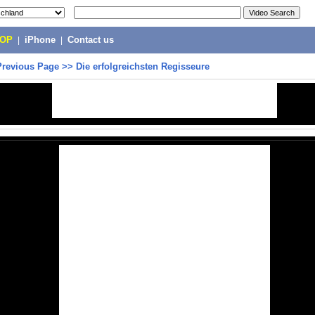
POP
|
iPhone
|
Contact us
Previous Page
>>
Die erfolgreichsten Regisseure