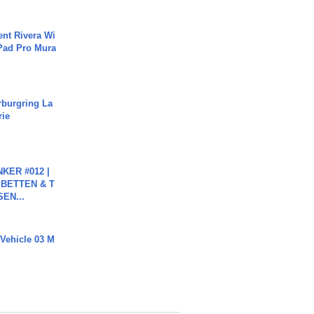
ent Rivera Wi
Pad Pro Mura
rburgring La
rie
KER #012 |
 BETTEN & T
SEN...
 Vehicle 03 M