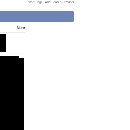
Start Page
|
Add Search Provider
More