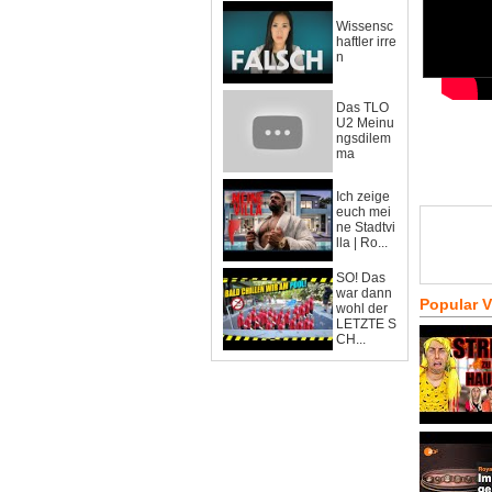
Wissensc
haftler irre
n
Das TLO
U2 Meinu
ngsdilem
ma
Ich zeige
euch mei
ne Stadtvi
lla | Ro...
SO! Das
war dann
Popular 
wohl der
LETZTE S
CH...