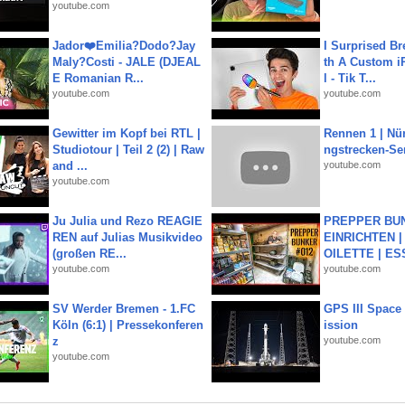
youtube.com
Jador❤️Emilia?Dodo?Jay
I Surprised Br
Maly?Costi - JALE (DJEAL
th A Custom i
E Romanian R...
l - Tik T...
youtube.com
youtube.com
Gewitter im Kopf bei RTL |
Rennen 1 | Nü
Studiotour | Teil 2 (2) | Raw
ngstrecken-Se
and ...
youtube.com
youtube.com
Ju Julia und Rezo REAGIE
PREPPER BUN
REN auf Julias Musikvideo
EINRICHTEN |
(großen RE...
OILETTE | ES
youtube.com
youtube.com
SV Werder Bremen - 1.FC
GPS III Space
Köln (6:1) | Pressekonferen
ission
z
youtube.com
youtube.com