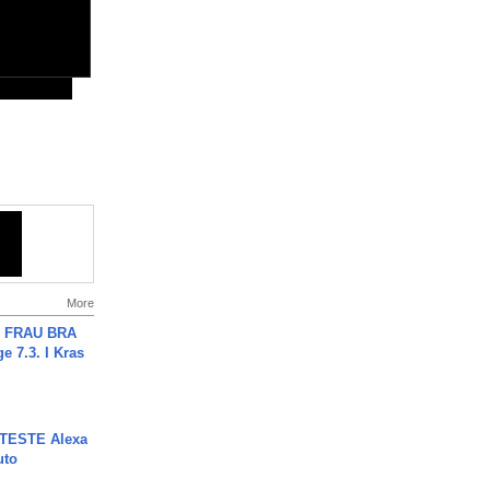
More
ch FRAU BRA
ge 7.3. I Kras
TESTE Alexa
uto