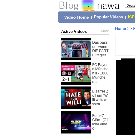
Video Home
|
Popular Videos
|
K-
Home
>>
Active Videos
More
Das passi
ert, wenn
DIE PART
EI regier...
FC Bayer
n Münche
n II - 1860
Münche
n...
Bizarrer Z
off um "Wi
lli wills wi
ssen...
Fero47 -
Glück (Off
icial Vide
o)