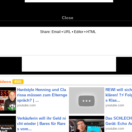
Close
6
Share:
Email
•
URL
•
Editor
•
HTML
Videos
Hardstyle Henning und Cla
REWI will si
rissa müssen zum Elternge
klären! ?⚡️ Fol
spräch? | ...
s Klas...
youtube.com
youtube.com
Verkäuferin will ihr Geld ni
Das SCHLECH
cht wieder | Bares für Rare
Gerät: Echo A
s vom...
youtube.com