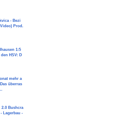
vica - Bezi
 Video) Prod.
dhausen 1:5
n den HSV: D
Monat mehr a
Das überras
..
2.0 Bushcra
 - Lagerbau -