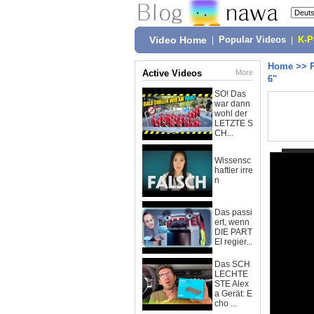
Video Home
|
Popular Videos
|
K-
Home
>>
Active Videos
More
6"
SO! Das
war dann
wohl der
LETZTE S
CH...
Wissensc
haftler irre
n
Das passi
ert, wenn
DIE PART
EI regier...
Das SCH
LECHTE
STE Alex
a Gerät: E
cho ...