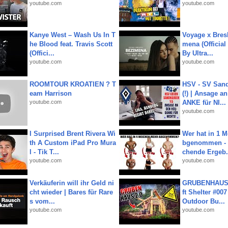
youtube.com
youtube.com
Kanye West – Wash Us In T
Voyage x Bresk
he Blood feat. Travis Scott
mena (Official
(Offici...
By Ultra...
youtube.com
youtube.com
ROOMTOUR KROATIEN ? T
HSV - SV San
eam Harrison
(!) | Ansage a
youtube.com
ANKE für NI...
youtube.com
I Surprised Brent Rivera Wi
Wer hat in 1 
th A Custom iPad Pro Mura
bgenommen - 
l - Tik T...
chende Ergeb.
youtube.com
youtube.com
Verkäuferin will ihr Geld ni
GRUBENHAUS 
cht wieder | Bares für Rare
ft Shelter #007
s vom...
Outdoor Bu...
youtube.com
youtube.com