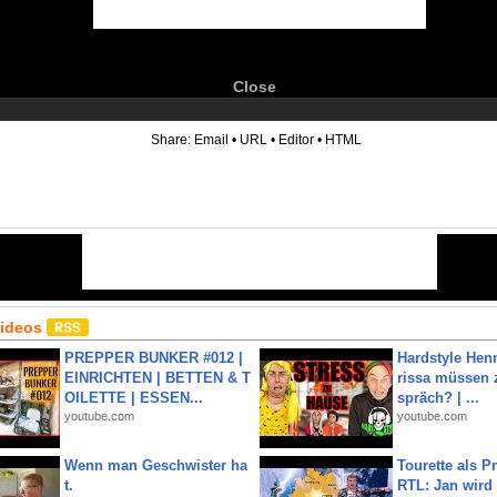
Close
6
Share:
Email
•
URL
•
Editor
•
HTML
Videos
PREPPER BUNKER #012 |
Hardstyle Hen
EINRICHTEN | BETTEN & T
rissa müssen 
OILETTE | ESSEN...
spräch? | ...
youtube.com
youtube.com
Wenn man Geschwister ha
Tourette als Pr
t.
RTL: Jan wird