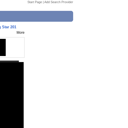
Start Page
|
Add Search Provider
g Star 201
More