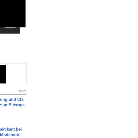
More
ning und Cla
zum Elternge
aktikant bei
 Moderator