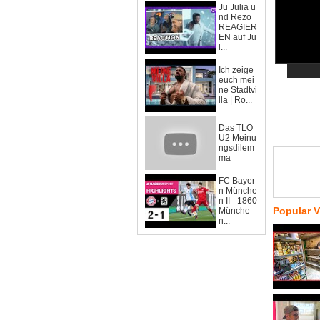
Ju Julia u
nd Rezo
REAGIER
EN auf Ju
l...
Ich zeige
euch mei
ne Stadtvi
lla | Ro...
Das TLO
U2 Meinu
ngsdilem
ma
FC Bayer
n Münche
n II - 1860
Popular 
Münche
n...