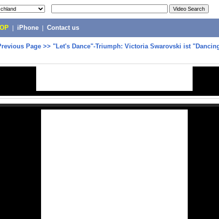
POP
|
iPhone
|
Contact us
Previous Page
>>
"Let's Dance"-Triumph: Victoria Swarovski ist "Dancin