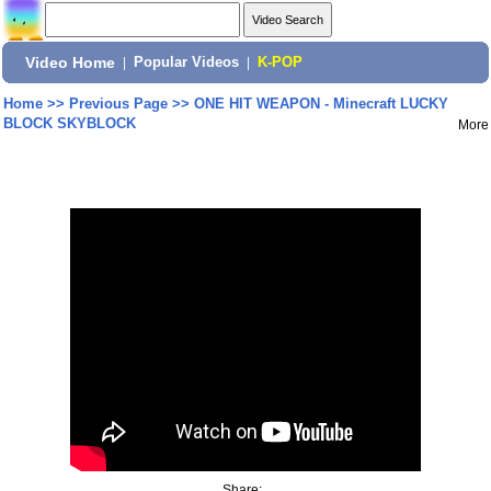
Video Home
|
Popular Videos
|
K-POP
Home
>>
Previous Page
>>
ONE HIT WEAPON - Minecraft LUCKY
BLOCK SKYBLOCK
More
Share: