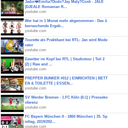
Jador❤️Emilia?Dodo?Jay Maly?Costi - JALE
(DJEALE Romanian R...
youtube.com
Wer hat in 1 Monat mehr abgenommen - Das ü
berraschende Ergeb...
youtube.com
Tourette als Praktikant bei RTL: Jan wird Mode
rator
youtube.com
Gewitter im Kopf bei RTL | Studiotour | Teil 2
(2) | Raw and ...
youtube.com
PREPPER BUNKER #012 | EINRICHTEN | BETT
EN & TOILETTE | ESSEN...
youtube.com
SV Werder Bremen - 1.FC Köln (6:1) | Presseko
nferenz
youtube.com
FC Bayern München II - 1860 München | 35. Sp
ieltag, 2019/202...
youtube.com