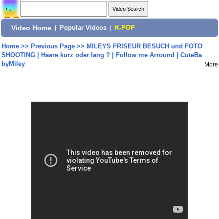
Video Home
|
Popular Videos
|
K-POP
Home
>>
Previous Page
>>
MILEYS FRISEUR BESUCH und FOTO
SHOOTING | Haare kurz oder lang ? | Follow me Arround | CuteBa
byMiley
More