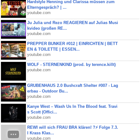
Hardstyle Henning und Clarissa müssen zum
Elterngespräch? | ...
youtube.com
Ju Julia und Rezo REAGIEREN auf Julias Musi
kvideo (großen RE...
youtube.com
PREPPER BUNKER #012 | EINRICHTEN | BETT
EN & TOILETTE | ESSEN...
youtube.com
WOLF - STERNENKIND (prod. by terence.killt)
youtube.com
GRUBENHAUS 2.0 Bushcraft Shelter #007 - Lag
erbau - Outdoor Bu...
youtube.com
Kanye West – Wash Us In The Blood feat. Travi
s Scott (Offici...
youtube.com
REWI will sich FRAU BRA klären! ?⚡️ Folge 7.3.
I Krass Klas...
youtube.com