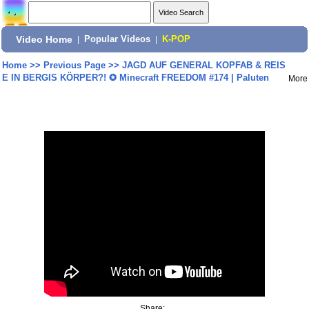
Video Home
|
Popular Videos
|
K-POP
Home
>>
Previous Page
>>
JAGD AUF GENERAL KOPFAB & REIS
E IN BERGIS KÖRPER?! ✪ Minecraft FREEDOM #174 | Paluten
More
Share: