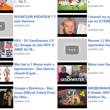
l - Tik T...
z
youtube.com
youtube.com
ROOMTOUR KROATIEN ? T
I shaved my e
eam Harrison
can try EYE
youtube.com
S
youtube.com
HSV - SV Sandhausen 1:5
Rennen 1 | Nü
(!) | Ansage an den HSV: D
ngstrecken-Se
ANKE für NI...
youtube.com
youtube.com
Wer hat in 1 Monat mehr a
Wenn man Ges
bgenommen - Das überras
t.
chende Ergeb...
youtube.com
youtube.com
Voyage x Breskvica - Bezi
GRUBENHAUS 
mena (Official Video) Prod.
ft Shelter #007
By Ultra...
Outdoor Bu...
youtube.com
youtube.com