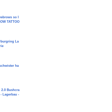
yebrows so I
BROW TATTOO
rburgring La
rie
chwister ha
2.0 Bushcra
 - Lagerbau -