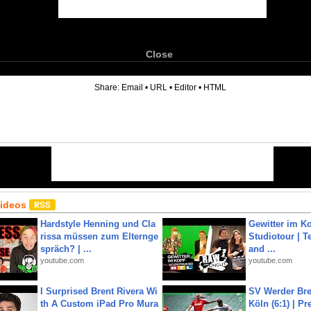
Close
6
Share:
Email
•
URL
•
Editor
•
HTML
Videos
Hardstyle Henning und Cla
Gewitter im Ko
rissa müssen zum Elternge
Studiotour | Te
spräch? | ...
and ...
youtube.com
youtube.com
I Surprised Brent Rivera Wi
SV Werder Bre
th A Custom iPad Pro Mura
Köln (6:1) | P