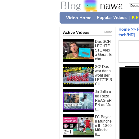
Video Home
|
Popular Videos
|
K-
Home
>>
Active Videos
More
tsch/HD]
Das SCH
LECHTE
STE Alex
a Gerät: E
cho ...
SO! Das
war dann
wohl der
LETZTE S
CH...
Ju Julia u
nd Rezo
REAGIER
EN auf Ju
l...
FC Bayer
n Münche
n II - 1860
Münche
n...