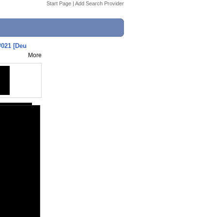
Start Page
|
Add Search Provider
021 [Deu
More