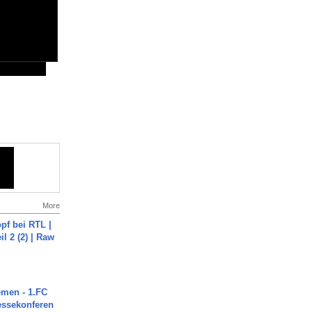
More
pf bei RTL |
il 2 (2) | Raw
men - 1.FC
ressekonferen