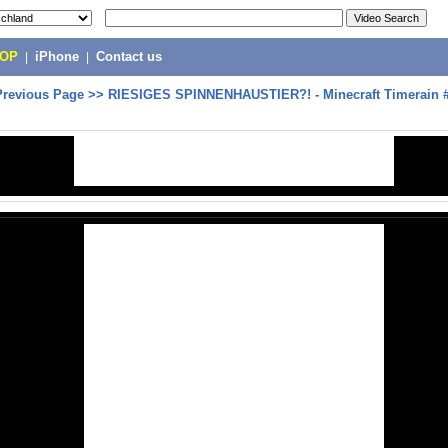
POP
|
iPhone
|
Contact us
Previous Page
>>
RIESIGES SPINNENHAUSTIER?! - Minecraft Timerain #