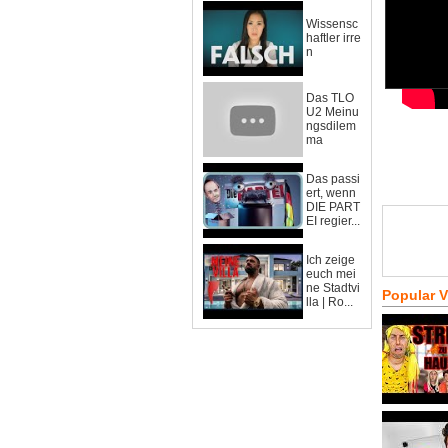
Wissensc
haftler irre
n
Das TLO
U2 Meinu
ngsdilem
ma
Das passi
ert, wenn
DIE PART
EI regier...
Ich zeige
euch mei
ne Stadtvi
Popular 
lla | Ro...