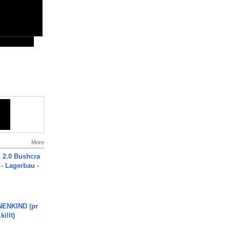
More
2.0 Bushcra
 - Lagerbau -
ENKIND (pr
killt)