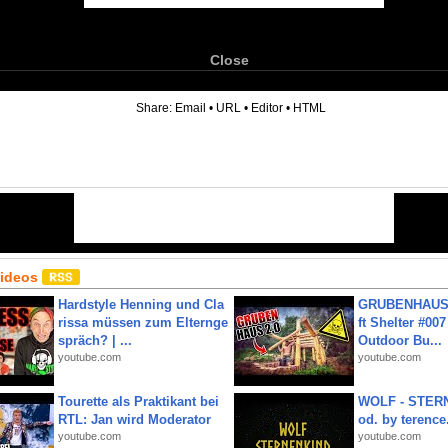
Close
6
Share:
Email
•
URL
•
Editor
•
HTML
Videos
Hardstyle Henning und Cla
GRUBENHAUS 
rissa müssen zum Elternge
ft Shelter #007
spräch? | ...
Outdoor Bu...
youtube.com
youtube.com
Tourette als Praktikant bei
WOLF - STERN
RTL: Jan wird Moderator
od. by terence.
youtube.com
youtube.com