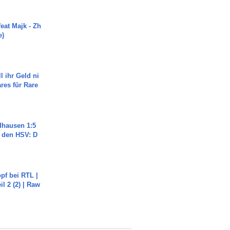
eat Majk - Zh
e)
l ihr Geld ni
ares für Rare
dhausen 1:5
n den HSV: D
pf bei RTL |
il 2 (2) | Raw