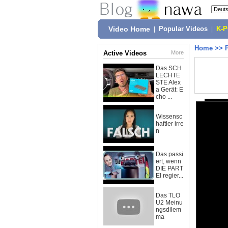
Video Home
|
Popular Videos
|
K-
Home
>>
Active Videos
More
Das SCH
LECHTE
STE Alex
a Gerät: E
cho ...
Wissensc
haftler irre
n
Das passi
ert, wenn
DIE PART
EI regier...
Das TLO
U2 Meinu
ngsdilem
ma