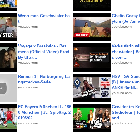
Wenn man Geschwister ha
Ghetto Geasy f
t.
ytem (Je t’aim
youtube.com
youtube.com
Voyage x Breskvica - Bezi
Verkäuferin wil
mena (Official Video) Prod.
cht wieder | B
By Ultra...
s vom...
youtube.com
youtube.com
Rennen 1 | Nürburgring La
HSV - SV San
ngstrecken-Serie
(!) | Ansage a
youtube.com
ANKE für NI...
youtube.com
FC Bayern München II - 186
Gewitter im Ko
0 München | 35. Spieltag, 2
Studiotour | Te
019/202...
and ...
youtube.com
youtube.com