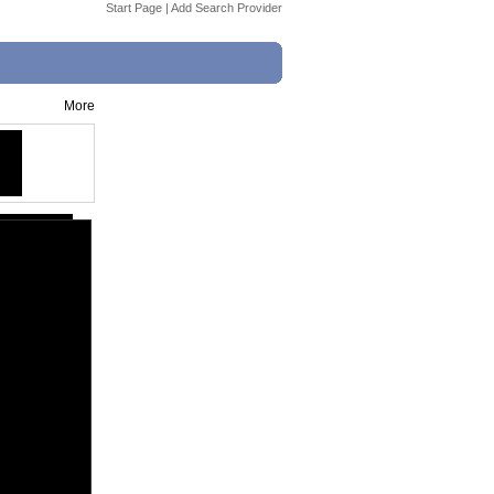
Start Page
|
Add Search Provider
More