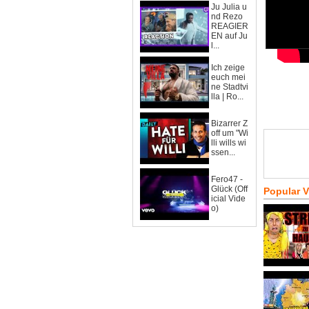
Ju Julia u
nd Rezo
REAGIER
EN auf Ju
l...
Ich zeige
euch mei
ne Stadtvi
lla | Ro...
Bizarrer Z
off um "Wi
lli wills wi
ssen...
Fero47 -
Glück (Off
Popular 
icial Vide
o)