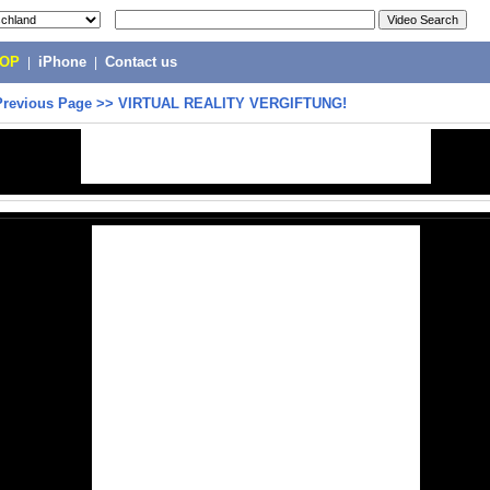
POP
|
iPhone
|
Contact us
Previous Page
>>
VIRTUAL REALITY VERGIFTUNG!