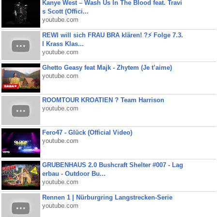
Kanye West – Wash Us In The Blood feat. Travi
s Scott (Offici...
youtube.com
REWI will sich FRAU BRA klären! ?⚡️ Folge 7.3.
I Krass Klas...
youtube.com
Ghetto Geasy feat Majk - Zhytem (Je t’aime)
youtube.com
ROOMTOUR KROATIEN ? Team Harrison
youtube.com
Fero47 - Glück (Official Video)
youtube.com
GRUBENHAUS 2.0 Bushcraft Shelter #007 - Lag
erbau - Outdoor Bu...
youtube.com
Rennen 1 | Nürburgring Langstrecken-Serie
youtube.com