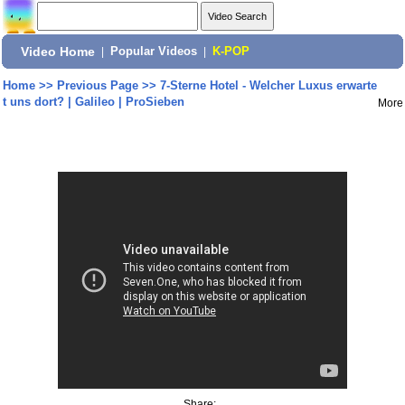
Video Home
|
Popular Videos
|
K-POP
Home
>>
Previous Page
>>
7-Sterne Hotel - Welcher Luxus erwarte
t uns dort? | Galileo | ProSieben
More
Share: