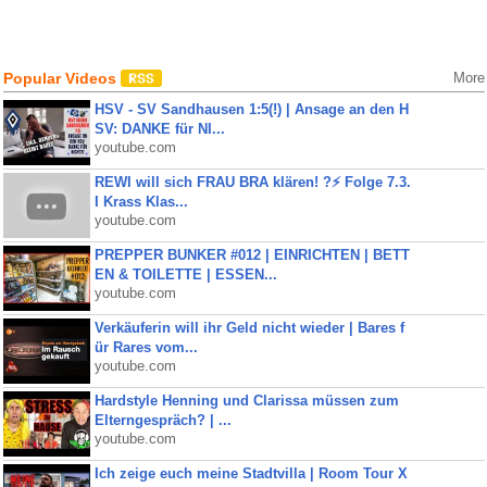
Popular Videos
More
HSV - SV Sandhausen 1:5(!) | Ansage an den H
SV: DANKE für NI...
youtube.com
REWI will sich FRAU BRA klären! ?⚡️ Folge 7.3.
I Krass Klas...
youtube.com
PREPPER BUNKER #012 | EINRICHTEN | BETT
EN & TOILETTE | ESSEN...
youtube.com
Verkäuferin will ihr Geld nicht wieder | Bares f
ür Rares vom...
youtube.com
Hardstyle Henning und Clarissa müssen zum
Elterngespräch? | ...
youtube.com
Ich zeige euch meine Stadtvilla | Room Tour X