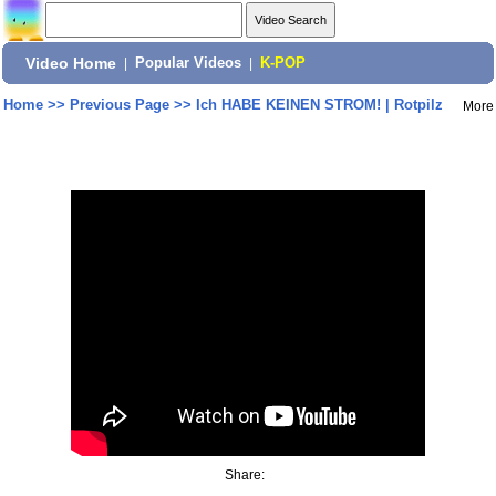
Video Home
|
Popular Videos
|
K-POP
Home
>>
Previous Page
>>
Ich HABE KEINEN STROM! | Rotpilz
More
Share: