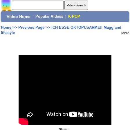
Video Home
|
Popular Videos
|
K-POP
Home
>>
Previous Page
>>
ICH ESSE OKTOPUSARME!! Magg and
lifestyle
More
Share: