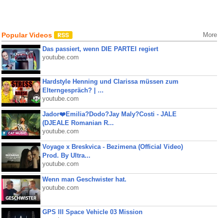
Popular Videos
More
Das passiert, wenn DIE PARTEI regiert
youtube.com
Hardstyle Henning und Clarissa müssen zum
Elterngespräch? | ...
youtube.com
Jador❤️Emilia?Dodo?Jay Maly?Costi - JALE
(DJEALE Romanian R...
youtube.com
Voyage x Breskvica - Bezimena (Official Video)
Prod. By Ultra...
youtube.com
Wenn man Geschwister hat.
youtube.com
GPS III Space Vehicle 03 Mission