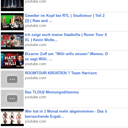
youtube.com
Gewitter im Kopf bei RTL | Studiotour | Teil 2
(2) | Raw and ...
youtube.com
Ich zeige euch meine Stadtvilla | Room Tour X
XL | Kevin Wolte...
youtube.com
Bizarrer Zoff um "Willi wills wissen"-Memes. D
as sagt Willi. ...
youtube.com
ROOMTOUR KROATIEN ? Team Harrison
youtube.com
Das TLOU2 Meinungsdilemma
youtube.com
Wer hat in 1 Monat mehr abgenommen - Das ü
berraschende Ergeb...
youtube.com