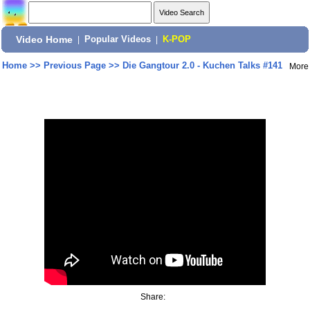
Video Home
|
Popular Videos
|
K-POP
Home
>>
Previous Page
>>
Die Gangtour 2.0 - Kuchen Talks #141
More
Share: