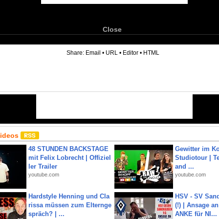
Close
6
Share:
Email
•
URL
•
Editor
•
HTML
Videos
48 STUNDEN BACKSTAGE
Gewitter im Ko
mit Felix Lobrecht | Offiziel
Studiotour | Te
ler Trailer
and ...
youtube.com
youtube.com
Hardstyle Henning und Cla
HSV - SV San
rissa müssen zum Elternge
(!) | Ansage a
spräch? | ...
ANKE für NI...