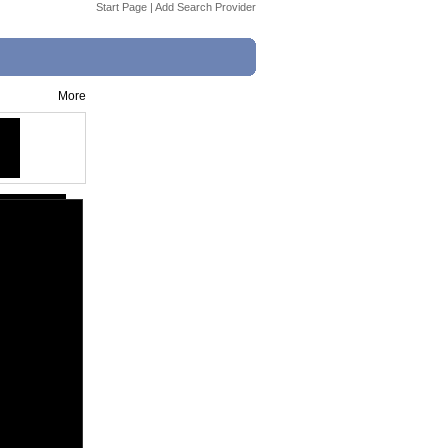
Start Page
|
Add Search Provider
More