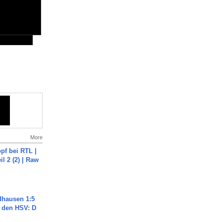
More
pf bei RTL |
il 2 (2) | Raw
dhausen 1:5
n den HSV: D