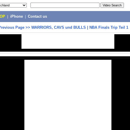
POP
|
iPhone
|
Contact us
Previous Page
>>
WARRIORS, CAVS und BULLS | NBA Finals Trip Teil 1