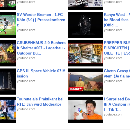
youtube.com
youtube.com
SV Werder Bremen - 1.FC
Kanye West – 
Köln (6:1) | Pressekonferen
he Blood feat.
z
(Offici...
youtube.com
youtube.com
GRUBENHAUS 2.0 Bushcra
PREPPER BUN
ft Shelter #007 - Lagerbau -
EINRICHTEN |
Outdoor Bu...
OILETTE | ES
youtube.com
youtube.com
GPS III Space Vehicle 03 M
Ghetto Geasy f
ission
ytem (Je t’aim
youtube.com
youtube.com
Tourette als Praktikant bei
I Surprised Br
RTL: Jan wird Moderator
th A Custom i
youtube.com
l - Tik T...
youtube.com