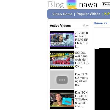
Video Home
|
Popular Videos
|
K-
Home
>>
Active Videos
More
Ju Julia u
nd Rezo
REAGIER
EN auf Ju
l...
SO! Das
war dann
wohl der
LETZTE S
CH...
Das TLO
U2 Meinu
ngsdilem
ma
Das SCH
LECHTE
STE Alex
a Gerät: E
cho ...