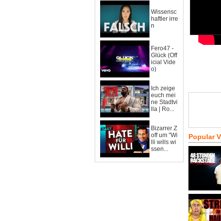
Wissensc
haftler irre
n
Fero47 -
Glück (Off
icial Vide
o)
Ich zeige
euch mei
ne Stadtvi
lla | Ro...
Bizarrer Z
off um "Wi
Popular 
lli wills wi
ssen...