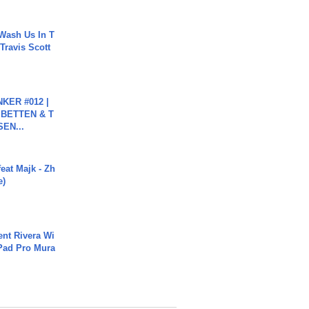
Wash Us In T
 Travis Scott
KER #012 |
 BETTEN & T
SEN...
eat Majk - Zh
e)
ent Rivera Wi
Pad Pro Mura