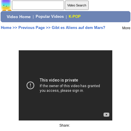
Video Home
|
Popular Videos
|
K-POP
Home
>>
Previous Page
>>
Gibt es Aliens auf dem Mars?
More
Share: