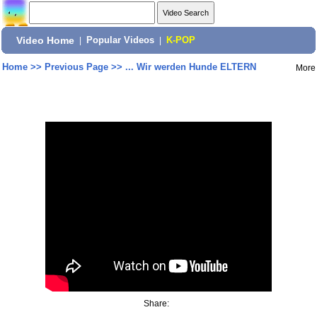
Video Home
|
Popular Videos
|
K-POP
Home
>>
Previous Page
>>
... Wir werden Hunde ELTERN
More
Share: