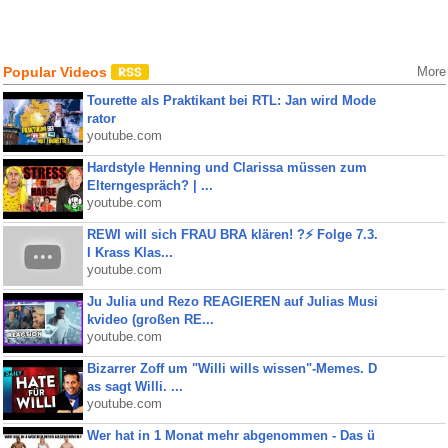
Popular Videos
More
Tourette als Praktikant bei RTL: Jan wird Mode
rator
youtube.com
Hardstyle Henning und Clarissa müssen zum
Elterngespräch? | ...
youtube.com
REWI will sich FRAU BRA klären! ?⚡️ Folge 7.3.
I Krass Klas...
youtube.com
Ju Julia und Rezo REAGIEREN auf Julias Musi
kvideo (großen RE...
youtube.com
Bizarrer Zoff um "Willi wills wissen"-Memes. D
as sagt Willi. ...
youtube.com
Wer hat in 1 Monat mehr abgenommen - Das ü