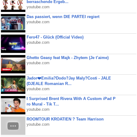
berraschende Ergeb...
youtube.com
Das passiert, wenn DIE PARTEI regiert
youtube.com
Fero47 - Glück (Official Video)
youtube.com
Ghetto Geasy feat Majk - Zhytem (Je t’aime)
youtube.com
Jador❤️Emilia?Dodo?Jay Maly?Costi - JALE
(DJEALE Romanian R...
youtube.com
I Surprised Brent Rivera With A Custom iPad P
ro Mural - Tik T...
youtube.com
ROOMTOUR KROATIEN ? Team Harrison
youtube.com