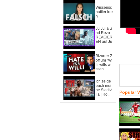
Wissensc
haftler irre
n
Ju Julia u
nd Rezo
REAGIER
EN auf Ju
l...
Bizarrer Z
off um "Wi
lli wills wi
ssen...
Ich zeige
euch mei
ne Stadtvi
Popular 
lla | Ro...