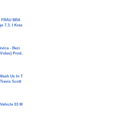
ch FRAU BRA
ge 7.3. I Kras
vica - Bezi
 Video) Prod.
Wash Us In T
 Travis Scott
 Vehicle 03 M