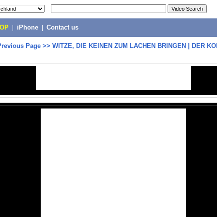
POP
|
iPhone
|
Contact us
Previous Page
>>
WITZE, DIE KEINEN ZUM LACHEN BRINGEN | DER K