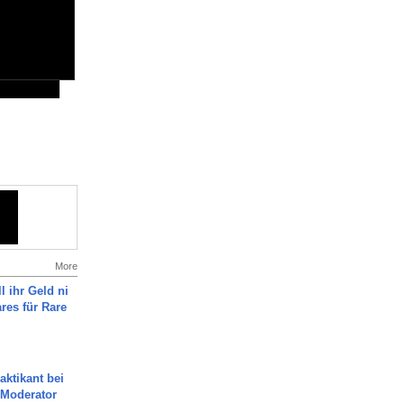
More
l ihr Geld ni
ares für Rare
aktikant bei
 Moderator