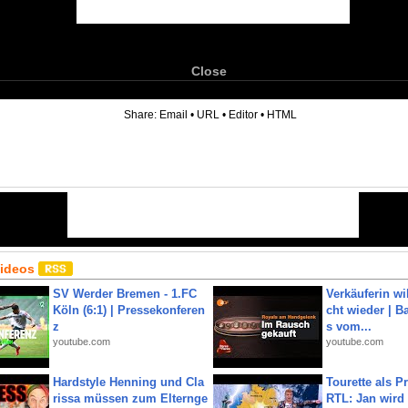
Close
6
Share:
Email
•
URL
•
Editor
•
HTML
Videos
SV Werder Bremen - 1.FC
Verkäuferin wil
Köln (6:1) | Pressekonferen
cht wieder | B
z
s vom...
youtube.com
youtube.com
Hardstyle Henning und Cla
Tourette als Pr
rissa müssen zum Elternge
RTL: Jan wird