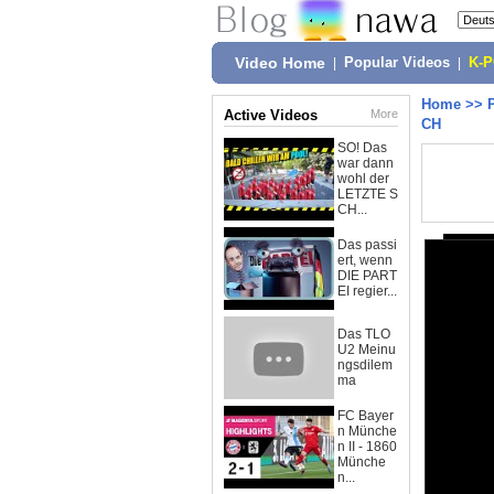
Video Home
|
Popular Videos
|
K-
Home
>>
Active Videos
More
CH
SO! Das
war dann
wohl der
LETZTE S
CH...
Das passi
ert, wenn
DIE PART
EI regier...
Das TLO
U2 Meinu
ngsdilem
ma
FC Bayer
n Münche
n II - 1860
Münche
n...