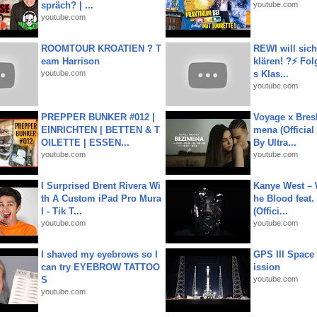
spräch? | ...
youtube.com
youtube.com
ROOMTOUR KROATIEN ? T
REWI will si
eam Harrison
klären! ?⚡️ Fol
youtube.com
s Klas...
youtube.com
PREPPER BUNKER #012 |
Voyage x Bresk
EINRICHTEN | BETTEN & T
mena (Official
OILETTE | ESSEN...
By Ultra...
youtube.com
youtube.com
I Surprised Brent Rivera Wi
Kanye West – 
th A Custom iPad Pro Mura
he Blood feat.
l - Tik T...
(Offici...
youtube.com
youtube.com
I shaved my eyebrows so I
GPS III Space
can try EYEBROW TATTOO
ission
S
youtube.com
youtube.com