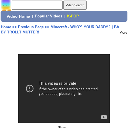
Video Home
|
Popular Videos
|
K-POP
Home
>>
Previous Page
>>
Minecraft - WHO'S YOUR DADDY? | BA
BY TROLLT MUTTER!
More
Share: