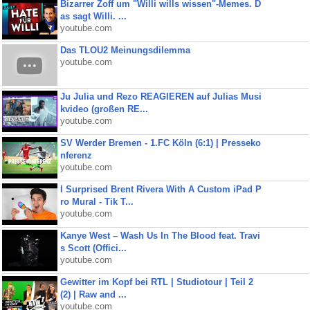
Bizarrer Zoff um "Willi wills wissen"-Memes. D
as sagt Willi. ...
youtube.com
Das TLOU2 Meinungsdilemma
youtube.com
Ju Julia und Rezo REAGIEREN auf Julias Musi
kvideo (großen RE...
youtube.com
SV Werder Bremen - 1.FC Köln (6:1) | Presseko
nferenz
youtube.com
I Surprised Brent Rivera With A Custom iPad P
ro Mural - Tik T...
youtube.com
Kanye West – Wash Us In The Blood feat. Travi
s Scott (Offici...
youtube.com
Gewitter im Kopf bei RTL | Studiotour | Teil 2
(2) | Raw and ...
youtube.com