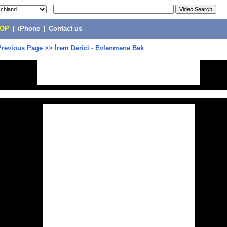
POP
|
iPhone
|
Contact us
Previous Page
>>
İrem Derici - Evlenmene Bak