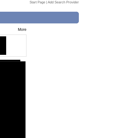
Start Page
|
Add Search Provider
More