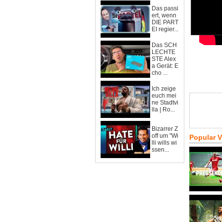
Das passi
ert, wenn
DIE PART
EI regier...
Das SCH
LECHTE
STE Alex
a Gerät: E
cho ...
Ich zeige
euch mei
ne Stadtvi
lla | Ro...
Bizarrer Z
off um "Wi
Popular 
lli wills wi
ssen...