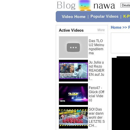
Video Home
|
Popular Videos
|
K-
Home
>>
Active Videos
More
Das TLO
U2 Meinu
ngsdilem
ma
Ju Julia u
nd Rezo
REAGIER
EN auf Ju
l...
Fero47 -
Glück (Off
icial Vide
o)
SO! Das
war dann
wohl der
LETZTE S
CH...