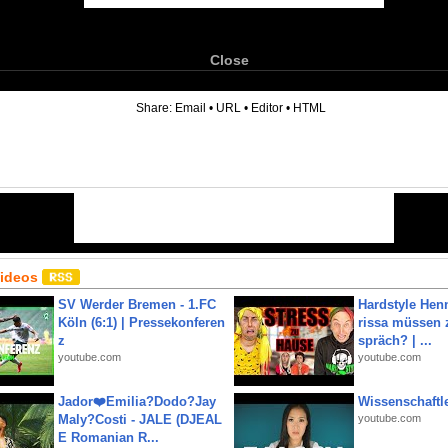
Close
6
Share:
Email
•
URL
•
Editor
•
HTML
Videos
SV Werder Bremen - 1.FC
Hardstyle Hen
Köln (6:1) | Pressekonferen
rissa müssen 
z
spräch? | ...
youtube.com
youtube.com
Jador❤️Emilia?Dodo?Jay
Wissenschaftle
Maly?Costi - JALE (DJEAL
youtube.com
E Romanian R...