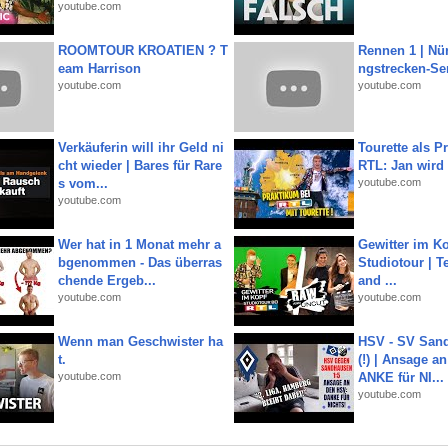
youtube.com
ROOMTOUR KROATIEN ? T
Rennen 1 | Nü
eam Harrison
ngstrecken-Se
youtube.com
youtube.com
Verkäuferin will ihr Geld ni
Tourette als Pr
cht wieder | Bares für Rare
RTL: Jan wird
s vom...
youtube.com
youtube.com
Wer hat in 1 Monat mehr a
Gewitter im Ko
bgenommen - Das überras
Studiotour | Te
chende Ergeb...
and ...
youtube.com
youtube.com
Wenn man Geschwister ha
HSV - SV San
t.
(!) | Ansage a
youtube.com
ANKE für NI...
youtube.com