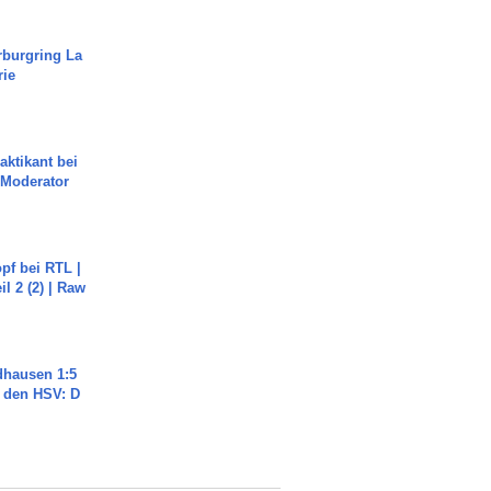
rburgring La
rie
aktikant bei
 Moderator
pf bei RTL |
il 2 (2) | Raw
dhausen 1:5
n den HSV: D