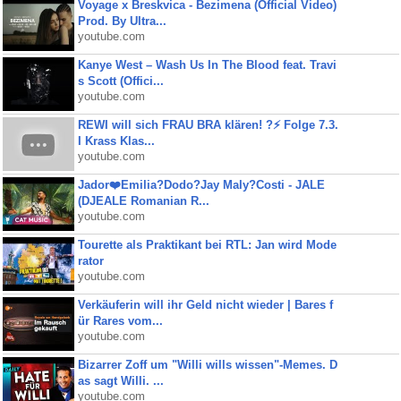
Voyage x Breskvica - Bezimena (Official Video)
Prod. By Ultra...
youtube.com
Kanye West – Wash Us In The Blood feat. Travi
s Scott (Offici...
youtube.com
REWI will sich FRAU BRA klären! ?⚡️ Folge 7.3.
I Krass Klas...
youtube.com
Jador❤️Emilia?Dodo?Jay Maly?Costi - JALE
(DJEALE Romanian R...
youtube.com
Tourette als Praktikant bei RTL: Jan wird Mode
rator
youtube.com
Verkäuferin will ihr Geld nicht wieder | Bares f
ür Rares vom...
youtube.com
Bizarrer Zoff um "Willi wills wissen"-Memes. D
as sagt Willi. ...
youtube.com