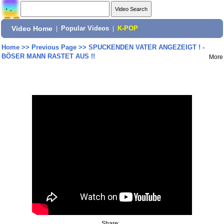
Video Home
|
Popular Videos
|
K-POP
Home
>>
Previous Page
>>
SPUCKENDEN VATER ANGEZEIGT ! -
BÖSER MANN RASTET AUS !!
More
Share: