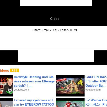
Close
6
Share:
Email
•
URL
•
Editor
•
HTML
Videos
Hardstyle Henning und Cla
GRUBENHAUS 
rissa müssen zum Elternge
ft Shelter #007
spräch? | ...
Outdoor Bu...
youtube.com
youtube.com
I shaved my eyebrows so I
SV Werder Bre
can try EYEBROW TATTOO
Köln (6:1) | P