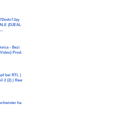
a?Dodo?Jay
JALE (DJEAL
..
vica - Bezi
 Video) Prod.
pf bei RTL |
il 2 (2) | Raw
chwister ha