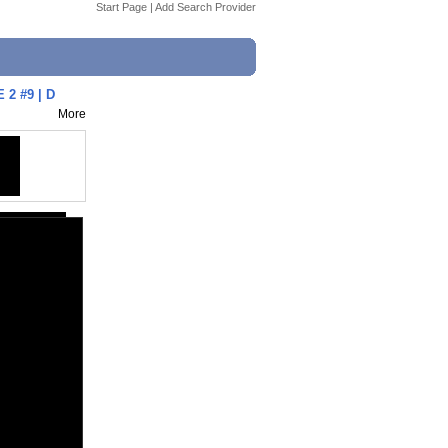
Start Page
|
Add Search Provider
2 #9 | D
More