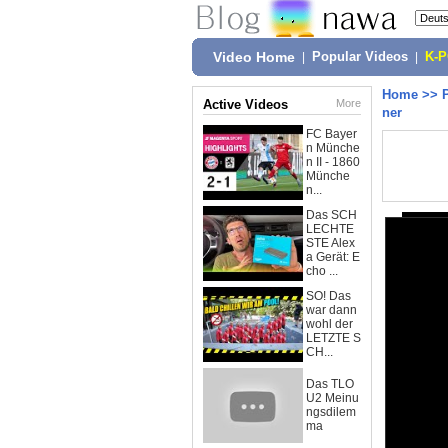
Video Home
|
Popular Videos
|
K-
Home
>>
Active Videos
More
ner
FC Bayer
n Münche
n II - 1860
Münche
n...
Das SCH
LECHTE
STE Alex
a Gerät: E
cho ...
SO! Das
war dann
wohl der
LETZTE S
CH...
Das TLO
U2 Meinu
ngsdilem
ma