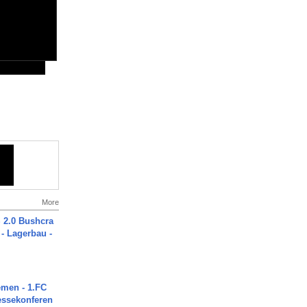
More
2.0 Bushcra
 - Lagerbau -
men - 1.FC
ressekonferen