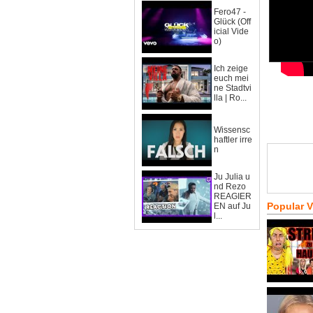
Fero47 -
Glück (Off
icial Vide
o)
Ich zeige
euch mei
ne Stadtvi
lla | Ro...
Wissensc
haftler irre
n
Ju Julia u
nd Rezo
REAGIER
Popular 
EN auf Ju
l...