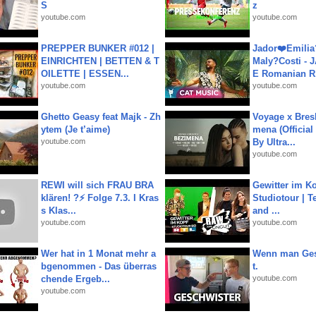
S
z
youtube.com
youtube.com
PREPPER BUNKER #012 |
Jador❤️Emili
EINRICHTEN | BETTEN & T
Maly?Costi - 
OILETTE | ESSEN...
E Romanian R.
youtube.com
youtube.com
Ghetto Geasy feat Majk - Zh
Voyage x Bresk
ytem (Je t’aime)
mena (Official
youtube.com
By Ultra...
youtube.com
REWI will sich FRAU BRA
Gewitter im Ko
klären! ?⚡️ Folge 7.3. I Kras
Studiotour | Te
s Klas...
and ...
youtube.com
youtube.com
Wer hat in 1 Monat mehr a
Wenn man Ges
bgenommen - Das überras
t.
chende Ergeb...
youtube.com
youtube.com