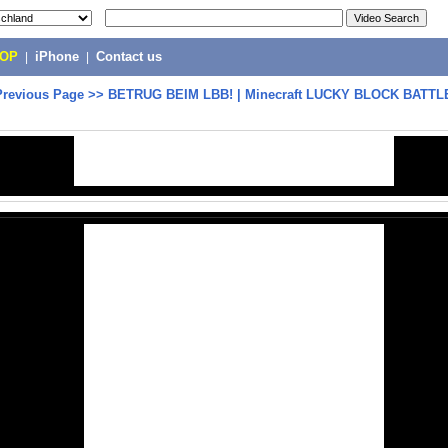
POP
|
iPhone
|
Contact us
Previous Page
>>
BETRUG BEIM LBB! | Minecraft LUCKY BLOCK BATTLE 