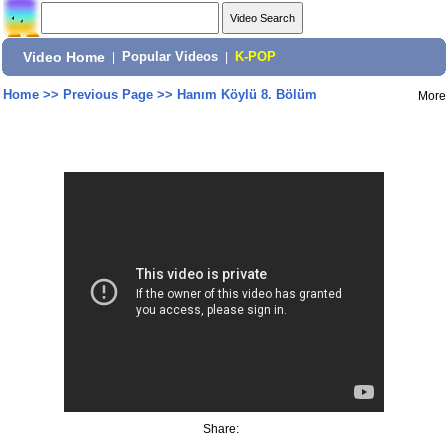
Video Home
|
Popular Videos
|
K-POP
Home
>>
Previous Page
>>
Hanım Köylü 8. Bölüm
More
Share: