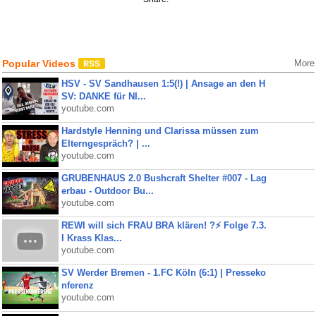
Popular Videos
More
HSV - SV Sandhausen 1:5(!) | Ansage an den H
SV: DANKE für NI...
youtube.com
Hardstyle Henning und Clarissa müssen zum
Elterngespräch? | ...
youtube.com
GRUBENHAUS 2.0 Bushcraft Shelter #007 - Lag
erbau - Outdoor Bu...
youtube.com
REWI will sich FRAU BRA klären! ?⚡️ Folge 7.3.
I Krass Klas...
youtube.com
SV Werder Bremen - 1.FC Köln (6:1) | Presseko
nferenz
youtube.com