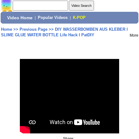
Video Home
|
Popular Videos
|
K-POP
Home
>>
Previous Page
>>
DIY WASSERBOMBEN AUS KLEBER l
SLIME GLUE WATER BOTTLE Life Hack I PatDIY
More
Share: