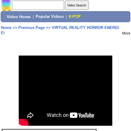
Video Home
|
Popular Videos
|
K-POP
Home
>>
Previous Page
>>
VIRTUAL REALITY HORROR ENERGI
E!
More
Share: