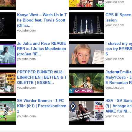
youtube.com
Kanye West – Wash Us In T
GPS III Space
he Blood feat. Travis Scott
ission
(Offici...
youtube.com
youtube.com
Ju Julia und Rezo REAGIE
I shaved my e
REN auf Julias Musikvideo
can try EYE
(großen RE...
S
youtube.com
youtube.com
PREPPER BUNKER #012 |
Jador❤️Emili
EINRICHTEN | BETTEN & T
Maly?Costi - 
OILETTE | ESSEN...
E Romanian R.
youtube.com
youtube.com
SV Werder Bremen - 1.FC
HSV - SV San
Köln (6:1) | Pressekonferen
(!) | Ansage a
z
ANKE für NI...
youtube.com
youtube.com