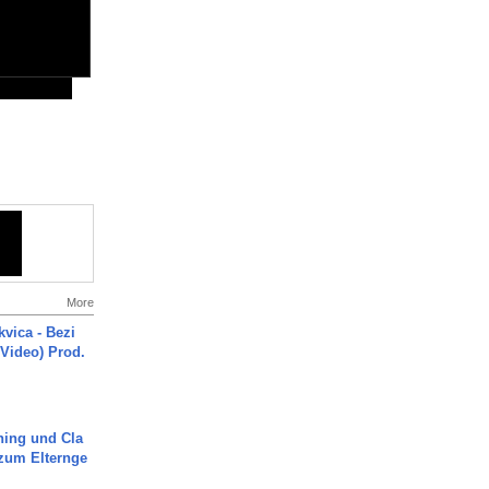
More
vica - Bezi
 Video) Prod.
ning und Cla
zum Elternge