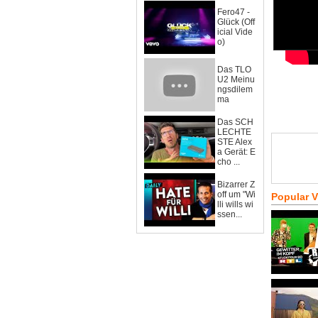
Fero47 -
Glück (Off
icial Vide
o)
Das TLO
U2 Meinu
ngsdilem
ma
Das SCH
LECHTE
STE Alex
a Gerät: E
cho ...
Bizarrer Z
off um "Wi
Popular 
lli wills wi
ssen...