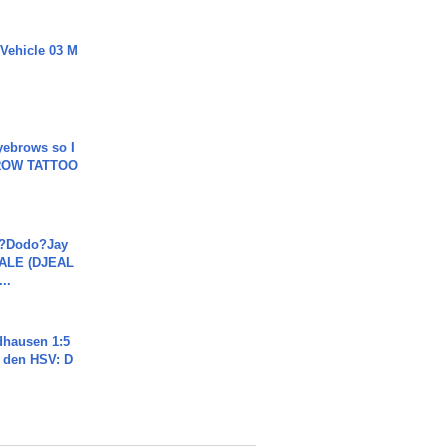
 Vehicle 03 M
yebrows so I
BROW TATTOO
a?Dodo?Jay
JALE (DJEAL
..
dhausen 1:5
n den HSV: D