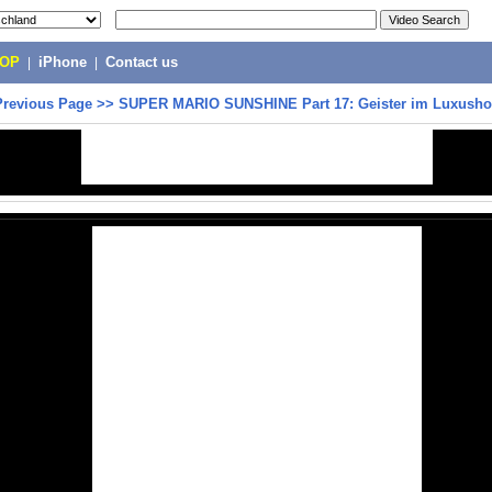
POP
|
iPhone
|
Contact us
Previous Page
>>
SUPER MARIO SUNSHINE Part 17: Geister im Luxushot