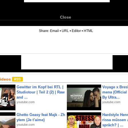
Close
6
Share:
Email
•
URL
•
Editor
•
HTML
Videos
Gewitter im Kopf bei RTL |
Voyage x Bresk
Studiotour | Teil 2 (2) | Raw
mena (Official
and ...
By Ultra...
youtube.com
youtube.com
Ghetto Geasy feat Majk - Zh
Hardstyle Hen
ytem (Je t’aime)
rissa müssen 
youtube.com
spräch? | ...