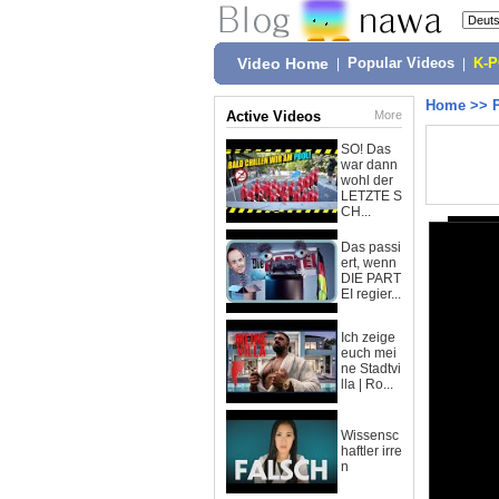
Video Home
|
Popular Videos
|
K-
Home
>>
Active Videos
More
SO! Das
war dann
wohl der
LETZTE S
CH...
Das passi
ert, wenn
DIE PART
EI regier...
Ich zeige
euch mei
ne Stadtvi
lla | Ro...
Wissensc
haftler irre
n