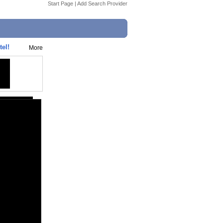
Start Page
|
Add Search Provider
el!
More