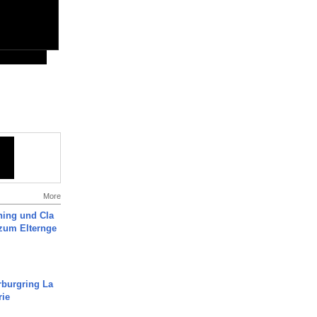
More
ning und Cla
zum Elternge
rburgring La
rie