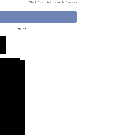
Start Page
|
Add Search Provider
More