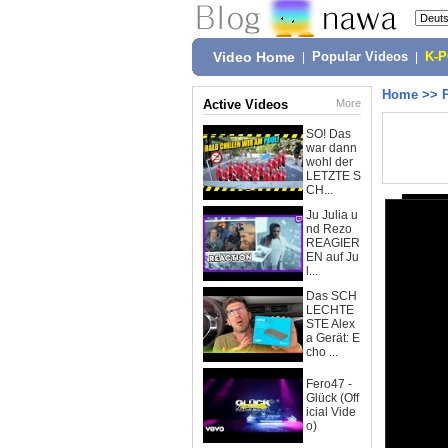
Video Home
|
Popular Videos
|
K-
Home
>>
Active Videos
More
SO! Das
war dann
wohl der
LETZTE S
CH...
Ju Julia u
nd Rezo
REAGIER
EN auf Ju
l...
Das SCH
LECHTE
STE Alex
a Gerät: E
cho ...
Fero47 -
Glück (Off
icial Vide
o)