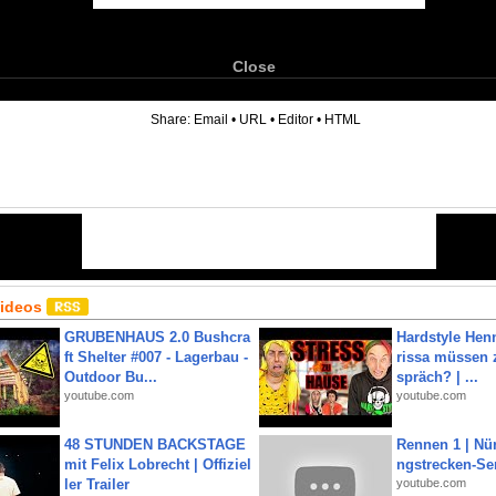
Close
6
Share:
Email
•
URL
•
Editor
•
HTML
Videos
GRUBENHAUS 2.0 Bushcra
Hardstyle Hen
ft Shelter #007 - Lagerbau -
rissa müssen 
Outdoor Bu...
spräch? | ...
youtube.com
youtube.com
48 STUNDEN BACKSTAGE
Rennen 1 | Nü
mit Felix Lobrecht | Offiziel
ngstrecken-Se
ler Trailer
youtube.com