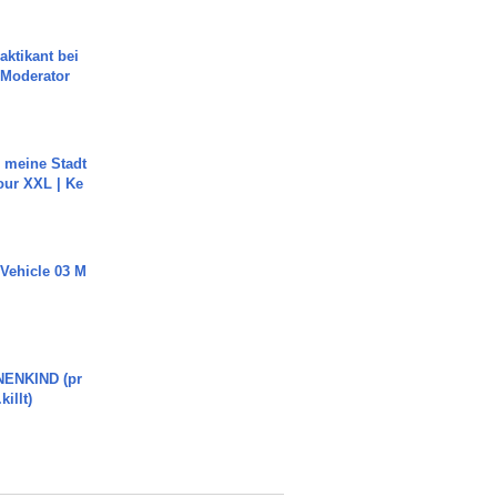
aktikant bei
 Moderator
h meine Stadt
our XXL | Ke
 Vehicle 03 M
ENKIND (pr
killt)