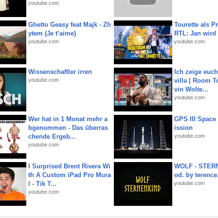
youtube.com
Ghetto Geasy feat Majk - Zh
Tourette als Pr
ytem (Je t’aime)
RTL: Jan wird
youtube.com
youtube.com
Wissenschaftler irren
Ich zeige euc
youtube.com
villa | Room T
vin Wolte...
youtube.com
Wer hat in 1 Monat mehr a
GPS III Space
bgenommen - Das überras
ission
chende Ergeb...
youtube.com
youtube.com
I Surprised Brent Rivera Wi
WOLF - STERN
th A Custom iPad Pro Mura
od. by terence.
l - Tik T...
youtube.com
youtube.com