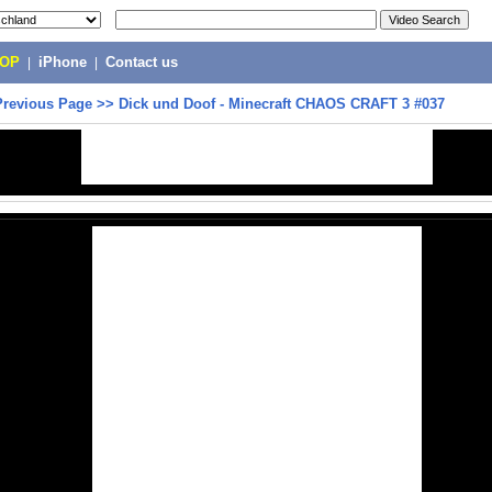
POP
|
iPhone
|
Contact us
Previous Page
>>
Dick und Doof - Minecraft CHAOS CRAFT 3 #037