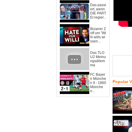
Das passi
ert, wenn
DIE PART
EI regier...
Bizarrer Z
off um "Wi
lli wills wi
ssen...
Das TLO
U2 Meinu
ngsdilem
ma
FC Bayer
n Münche
Popular 
n II - 1860
Münche
n...