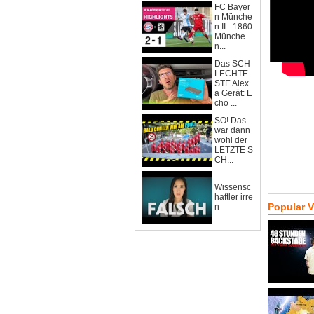
FC Bayer
n Münche
n II - 1860
Münche
n...
Das SCH
LECHTE
STE Alex
a Gerät: E
cho ...
SO! Das
war dann
wohl der
LETZTE S
CH...
Wissensc
haftler irre
Popular 
n