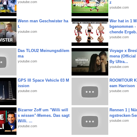
youtube.com
z
youtube.com
Wenn man Geschwister ha
Wer hat in 1 
t.
bgenommen - 
youtube.com
chende Ergeb.
youtube.com
Das TLOU2 Meinungsdilem
Voyage x Bresk
ma
mena (Official
youtube.com
By Ultra...
youtube.com
GPS III Space Vehicle 03 M
ROOMTOUR KR
ission
eam Harrison
youtube.com
youtube.com
Bizarrer Zoff um "Willi will
Rennen 1 | Nü
s wissen"-Memes. Das sagt
ngstrecken-Se
Willi. ...
youtube.com
youtube.com