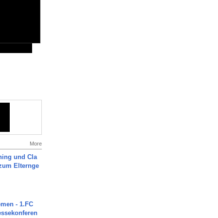
More
ning und Cla
zum Elternge
men - 1.FC
ressekonferen