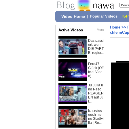
Video Home
|
Popular Videos
|
K-
Home
>>
Active Videos
More
chleimCu
Das passi
ert, wenn
DIE PART
EI regier...
Fero47 -
Glück (Off
icial Vide
o)
Ju Julia u
nd Rezo
REAGIER
EN auf Ju
l...
Ich zeige
euch mei
ne Stadtvi
lla | Ro...