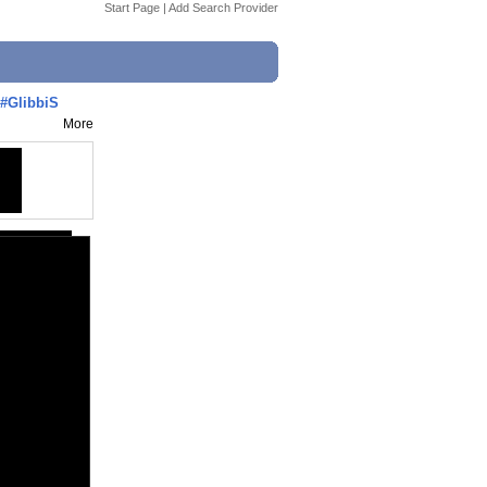
Start Page
|
Add Search Provider
#GlibbiS
More