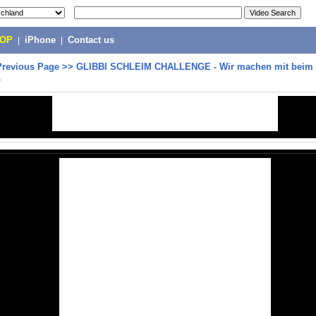
POP
|
iPhone
|
Contact us
Previous Page
>>
GLIBBI SCHLEIM CHALLENGE - Wir machen mit beim 
p