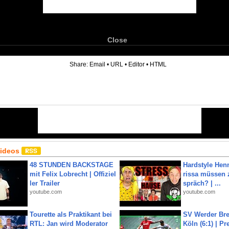
Close
6
Share:
Email
•
URL
•
Editor
•
HTML
Videos
48 STUNDEN BACKSTAGE
Hardstyle Hen
mit Felix Lobrecht | Offiziel
rissa müssen 
ler Trailer
spräch? | ...
youtube.com
youtube.com
Tourette als Praktikant bei
SV Werder Bre
RTL: Jan wird Moderator
Köln (6:1) | P