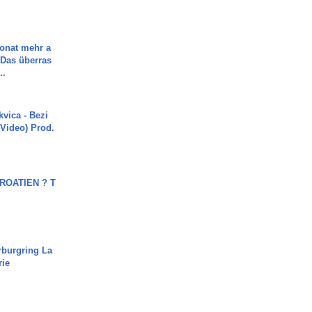
Monat mehr a
Das überras
..
vica - Bezi
 Video) Prod.
OATIEN ? T
rburgring La
rie