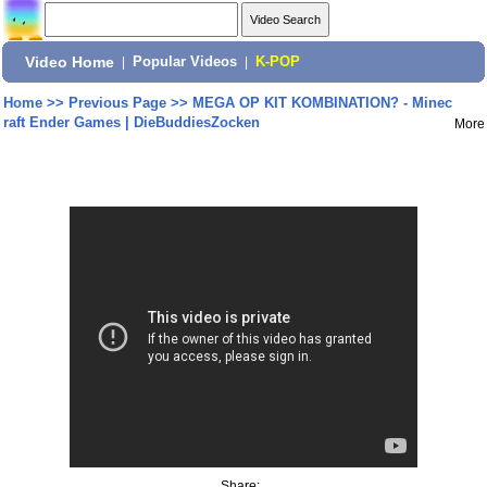
Video Home
|
Popular Videos
|
K-POP
Home
>>
Previous Page
>>
MEGA OP KIT KOMBINATION? - Minec
raft Ender Games | DieBuddiesZocken
More
Share: