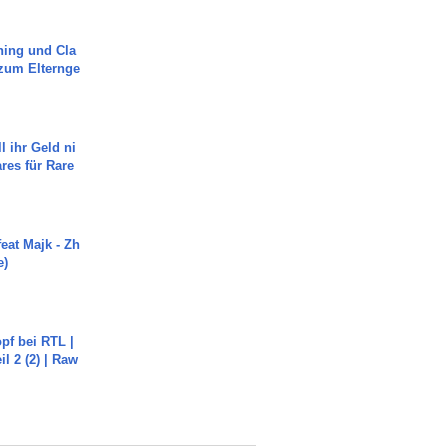
ning und Cla
zum Elternge
l ihr Geld ni
ares für Rare
eat Majk - Zh
e)
pf bei RTL |
il 2 (2) | Raw