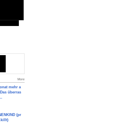
More
Monat mehr a
Das überras
..
ENKIND (pr
killt)