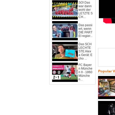
SO! Das
war dann
wohl der
LETZTE S
CH...
Das passi
ert, wenn
DIE PART
EI regier...
Das SCH
LECHTE
STE Alex
a Gerät: E
cho ...
FC Bayer
n Münche
Popular 
n II - 1860
Münche
n...