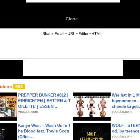
Close
6
Share:
Email
•
URL
•
Editor
•
HTML
Videos
PREPPER BUNKER #012 |
Wer hat in 1 
EINRICHTEN | BETTEN & T
bgenommen - 
OILETTE | ESSEN...
chende Ergeb.
youtube.com
youtube.com
Kanye West – Wash Us In T
WOLF - STERN
he Blood feat. Travis Scott
od. by terence.
(Offici...
youtube.com