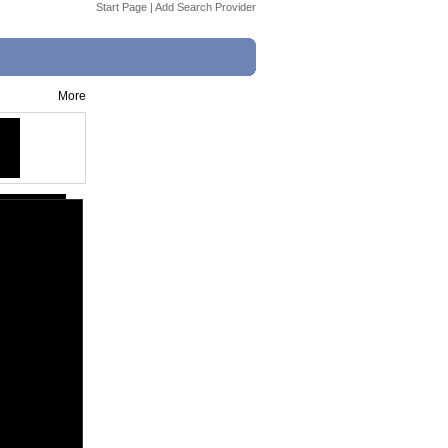
Start Page
|
Add Search Provider
More