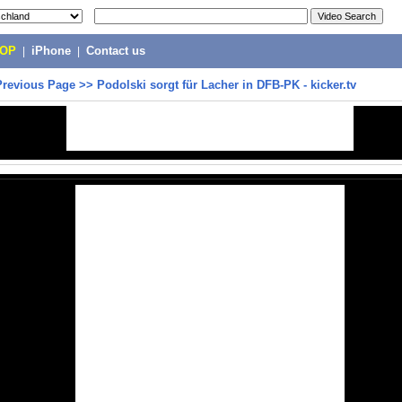
POP
|
iPhone
|
Contact us
Previous Page
>>
Podolski sorgt für Lacher in DFB-PK - kicker.tv