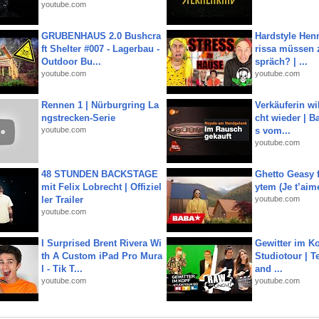
youtube.com
GRUBENHAUS 2.0 Bushcra
Hardstyle Hen
ft Shelter #007 - Lagerbau -
rissa müssen 
Outdoor Bu...
spräch? | ...
youtube.com
youtube.com
Rennen 1 | Nürburgring La
Verkäuferin wil
ngstrecken-Serie
cht wieder | B
youtube.com
s vom...
youtube.com
48 STUNDEN BACKSTAGE
Ghetto Geasy f
mit Felix Lobrecht | Offiziel
ytem (Je t’aim
ler Trailer
youtube.com
youtube.com
I Surprised Brent Rivera Wi
Gewitter im Ko
th A Custom iPad Pro Mura
Studiotour | Te
l - Tik T...
and ...
youtube.com
youtube.com