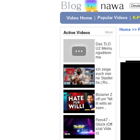
Video Home
|
Popular Videos
|
K-
Home
>>
Active Videos
More
Das TLO
U2 Meinu
ngsdilem
ma
Ich zeige
euch mei
ne Stadtvi
lla | Ro...
Bizarrer Z
off um "Wi
lli wills wi
ssen...
Fero47 -
Glück (Off
icial Vide
o)