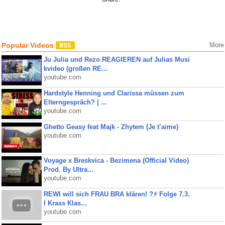
Popular Videos
More
Ju Julia und Rezo REAGIEREN auf Julias Musi
kvideo (großen RE...
youtube.com
Hardstyle Henning und Clarissa müssen zum
Elterngespräch? | ...
youtube.com
Ghetto Geasy feat Majk - Zhytem (Je t’aime)
youtube.com
Voyage x Breskvica - Bezimena (Official Video)
Prod. By Ultra...
youtube.com
REWI will sich FRAU BRA klären! ?⚡️ Folge 7.3.
I Krass Klas...
youtube.com