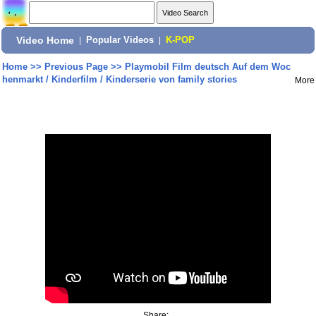
Video Home
|
Popular Videos
|
K-POP
Home
>>
Previous Page
>>
Playmobil Film deutsch Auf dem Woc
henmarkt / Kinderfilm / Kinderserie von family stories
More
Share: