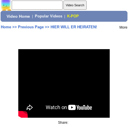
Video Home
|
Popular Videos
|
K-POP
Home
>>
Previous Page
>>
HIER WILL ER HEIRATEN!
More
Share: